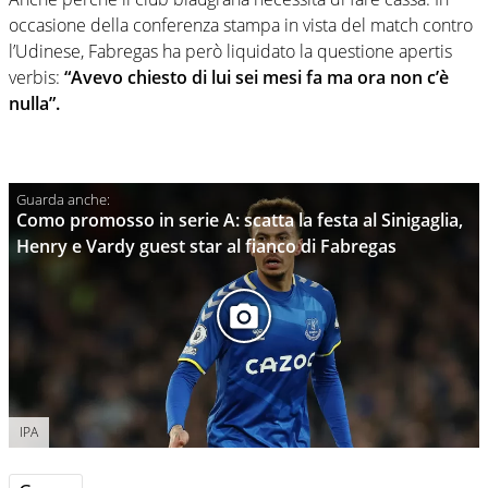
occasione della conferenza stampa in vista del match contro
l’Udinese, Fabregas ha però liquidato la questione apertis
verbis:
“Avevo chiesto di lui sei mesi fa ma ora non c’è
nulla”.
Como promosso in serie A: scatta la festa al Sinigaglia,
Henry e Vardy guest star al fianco di Fabregas
IPA