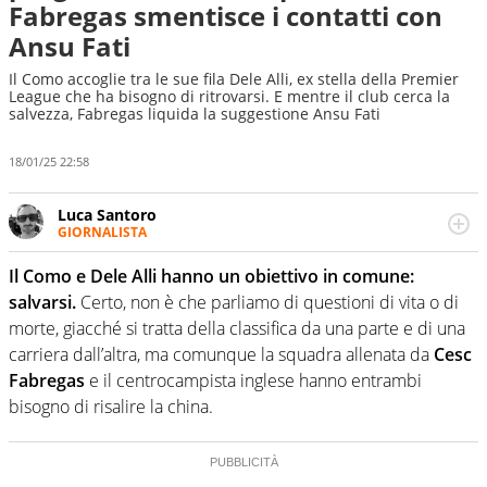
Fabregas smentisce i contatti con
Ansu Fati
Il Como accoglie tra le sue fila Dele Alli, ex stella della Premier
League che ha bisogno di ritrovarsi. E mentre il club cerca la
salvezza, Fabregas liquida la suggestione Ansu Fati
18/01/25 22:58
Luca Santoro
GIORNALISTA
Esperto di Motorsport ma, più in generale, appassionato
di tutto ciò che sia Sport, anche senza il Motor. Dà il
Il Como e Dele Alli hanno un obiettivo in comune:
meglio di sé quando la strada fa largo alle due o alle
salvarsi.
Certo, non è che parliamo di questioni di vita o di
quattro ruote
morte, giacché si tratta della classifica da una parte e di una
carriera dall’altra, ma comunque la squadra allenata da
Cesc
Fabregas
e il centrocampista inglese hanno entrambi
bisogno di risalire la china.