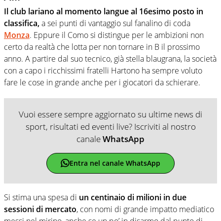
Il club lariano al momento langue al 16esimo posto in
classifica,
a sei punti di vantaggio sul fanalino di coda
Monza
. Eppure il Como si distingue per le ambizioni non
certo da realtà che lotta per non tornare in B il prossimo
anno. A partire dal suo tecnico, già stella blaugrana, la società
con a capo i ricchissimi fratelli Hartono ha sempre voluto
fare le cose in grande anche per i giocatori da schierare.
Vuoi essere sempre aggiornato su ultime news di
sport, risultati ed eventi live? Iscriviti al nostro
canale
WhatsApp
Entra nel canale WhatsApp
Si stima una spesa di
un centinaio di milioni in due
sessioni di mercato
, con nomi di grande impatto mediatico
messi nel mirino, anche se un po’ in disarmo dal punto di