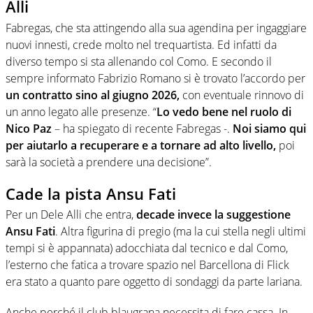
Alli
Fabregas, che sta attingendo alla sua agendina per ingaggiare
nuovi innesti, crede molto nel trequartista. Ed infatti da
diverso tempo si sta allenando col Como. E secondo il
sempre informato Fabrizio Romano si è trovato l’accordo per
un contratto sino al giugno 2026,
con eventuale rinnovo di
un anno legato alle presenze. “
Lo vedo bene nel ruolo di
Nico Paz
– ha spiegato di recente Fabregas -.
Noi siamo qui
per aiutarlo a recuperare e a tornare ad alto livello,
poi
sarà la società a prendere una decisione”.
Cade la pista Ansu Fati
Per un Dele Alli che entra,
decade invece la suggestione
Ansu Fati
. Altra figurina di pregio (ma la cui stella negli ultimi
tempi si è appannata) adocchiata dal tecnico e dal Como,
l’esterno che fatica a trovare spazio nel Barcellona di Flick
era stato a quanto pare oggetto di sondaggi da parte lariana.
Anche perché il club blaugrana necessita di fare cassa. In