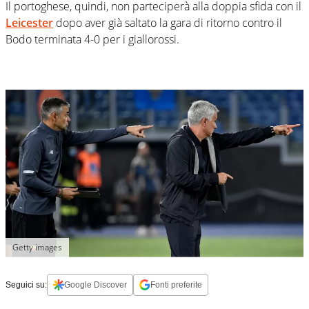
Il portoghese, quindi, non parteciperà alla doppia sfida con il
Leicester
dopo aver già saltato la gara di ritorno contro il
Bodo terminata 4-0 per i giallorossi.
Getty images
Seguici su:
Google Discover
Fonti preferite