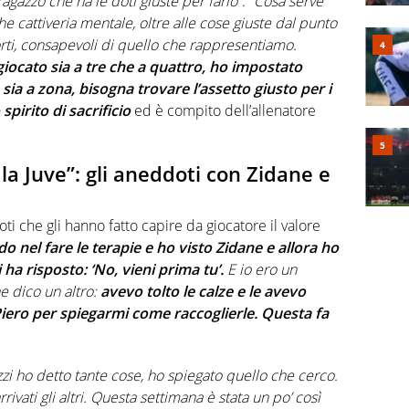
 ragazzo che ha le doti giuste per farlo”
.
“Cosa serve
e cattiveria mentale, oltre alle cose giuste dal punto
orti, consapevoli di quello che rappresentiamo.
iocato sia a tre che a quattro, ho impostato
ia a zona, bisogna trovare l’assetto giusto per i
spirito di sacrificio
ed è compito dell’allenatore
la Juve”: gli aneddoti con Zidane e
i che gli hanno fatto capire da giocatore il valore
o nel fare le terapie e ho visto Zidane e allora ho
 ha risposto: ‘No, vieni prima tu’.
E io ero un
ne dico un altro:
avevo tolto le calze e le avevo
 Piero per spiegarmi come raccoglierle. Questa fa
zzi ho detto tante cose, ho spiegato quello che cerco.
rrivati gli altri. Questa settimana è stata un po’ così