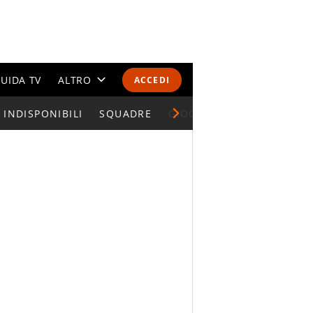
UIDA TV
ALTRO
ACCEDI
INDISPONIBILI
CALENDARI E CLASSIFICHE
SQUADRE
GIOCATORI SERIE A
ALTRI SPORT
MONDIALI 2026
OLIMPIADI
GOSSIP
LIFESTYLE