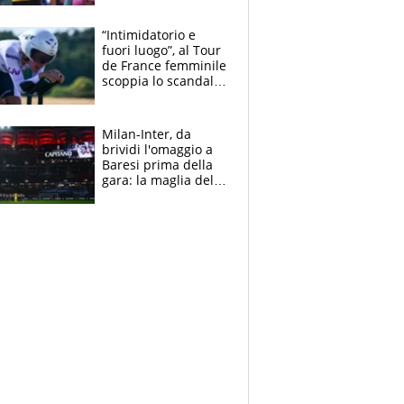
di lui. Bene Romele
e Skerl
“Intimidatorio e
fuori luogo”, al Tour
de France femminile
scoppia lo scandalo:
un uomo controlla i
reggiseni delle
atlete
Milan-Inter, da
brividi l'omaggio a
Baresi prima della
gara: la maglia del
capitano a
centrocampo