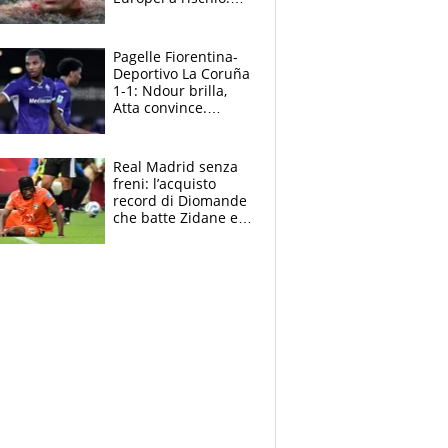
allenamenti fermi,
cosa succede
adesso
Pagelle Fiorentina-
Deportivo La Coruña
1-1: Ndour brilla,
Atta convince.
Pongracic rovina
tutto nel finale
Real Madrid senza
freni: l’acquisto
record di Diomande
che batte Zidane e
Ronaldo. Vinicius
rinnova: le cifre