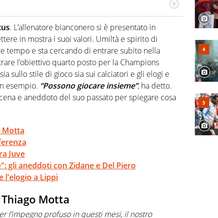
scinano, da sempre, le categorie minori e i talenti in
per gli emergenti. Calcio, basket, motori: ci pensa lui
tus
. L’allenatore bianconero si è presentato in
re in mostra i suoi valori. Umiltà e spirito di
ere tempo e sta cercando di entrare subito nella
trare l’obiettivo quarto posto per la Champions
ia sullo stile di gioco sia sui calciatori e gli elogi e
un esempio.
“Possono giocare insieme”
, ha detto.
scena e aneddoto del suo passato per spiegare cosa
o Motta
nferenza
ura Juve
": gli aneddoti con Zidane e Del Piero
 l'elogio a Lippi
u Thiago Motta
r l’impegno profuso in questi mesi, il nostro