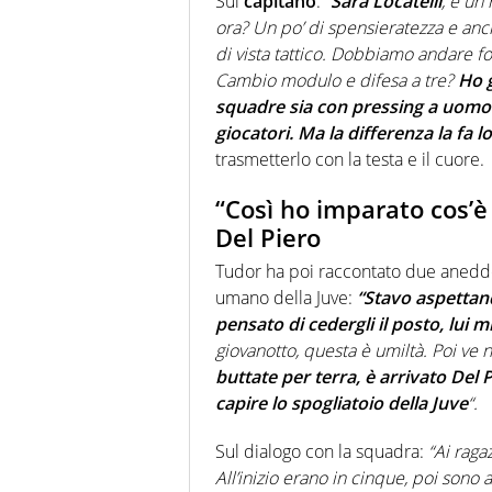
Sul
capitano
:
“
Sarà Locatelli
, è un
ora? Un po’ di spensieratezza e anch
di vista tattico. Dobbiamo andare f
Cambio modulo e difesa a tre?
Ho g
squadre sia con pressing a uomo s
giocatori. Ma la differenza la fa lo 
trasmetterlo con la testa e il cuore.
“Così ho imparato cos’è 
Del Piero
Tudor ha poi raccontato due aneddot
umano della Juve:
“Stavo aspettand
pensato di cedergli il posto, lui mi
giovanotto, questa è umiltà. Poi ve 
buttate per terra, è arrivato Del
capire lo spogliatoio della Juve
“.
Sul dialogo con la squadra:
“Ai raga
All’inizio erano in cinque, poi sono a