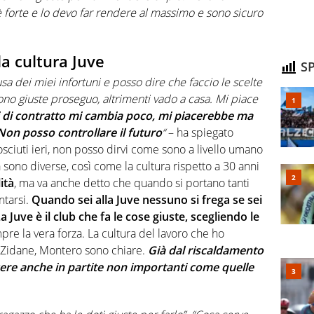
è forte e lo devo far rendere al massimo e sono sicuro
la cultura Juve
SP
sa dei miei infortuni e posso dire che faccio le scelte
ono giuste proseguo, altrimenti vado a casa. Mi piace
i di contratto mi cambia poco, mi piacerebbe ma
Non posso controllare il futuro
“
– ha spiegato
osciuti ieri, non posso dirvi come sono a livello umano
sono diverse, così come la cultura rispetto a 30 anni
ità
, ma va anche detto che quando si portano tanti
ntarsi.
Quando sei alla Juve nessuno si frega se sei
 Juve è il club che fa le cose giuste, scegliendo le
pre la vera forza. La cultura del lavoro che ho
o, Zidane, Montero sono chiare.
Già dal riscaldamento
ncere anche in partite non importanti come quelle