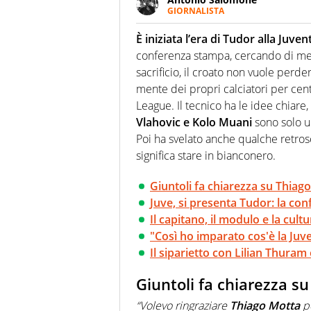
GIORNALISTA
Giornalista pubblicista. Lo affa
erba. Ha fiuto per la notizia e 
È iniziata l’era di Tudor alla Juven
conferenza stampa, cercando di mette
sacrificio, il croato non vuole perd
mente dei propri calciatori per cen
League. Il tecnico ha le idee chiare, s
Vlahovic e Kolo Muani
sono solo 
Poi ha svelato anche qualche retro
significa stare in bianconero.
Giuntoli fa chiarezza su Thiag
Juve, si presenta Tudor: la co
Il capitano, il modulo e la cult
"Così ho imparato cos'è la Juve
Il siparietto con Lilian Thuram e
Giuntoli fa chiarezza s
“Volevo ringraziare
Thiago Motta
pe