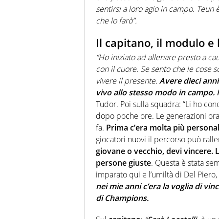
sentirsi a loro agio in campo. Teun 
che lo farò”.
Il capitano, il modulo e 
“Ho iniziato ad allenare presto a cau
con il cuore. Se sento che le cose s
vivere il presente.
Avere dieci ann
vivo allo stesso modo in campo. 
Tudor. Poi sulla squadra: “Li ho con
dopo poche ore. Le generazioni ora 
fa.
Prima c’era molta più personal
giocatori nuovi il percorso può ralle
giovane o vecchio, devi vincere. La
persone giuste
. Questa è stata sem
imparato qui e l’umiltà di Del Pier
nei mie anni c’era la voglia di vi
di Champions.