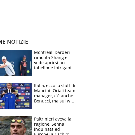
ME NOTIZIE
Montreal, Darderi
rimonta Shang e
vede aprirsi un
tabellone intrigante:
"Penso solo a
Borges, ma sono
felice del mio livello"
Italia, ecco lo staff di
Mancini: Oriali team
manager, c'è anche
Bonucci, ma sul web
infuria la polemica
Paltrinieri aveva la
ragione, Senna
inquinata ed
Europei a rischio: