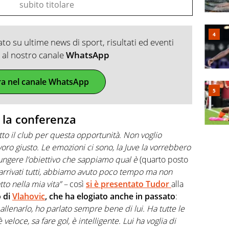
subito titolare
o su ultime news di sport, risultati ed eventi
ti al nostro canale
WhatsApp
ra nel canale WhatsApp
: la conferenza
tutto il club per questa opportunità. Non voglio
oro giusto. Le emozioni ci sono, la Juve la vorrebbero
giungere l’obiettivo che sappiamo qual è
(quarto posto
no arrivati tutti, abbiamo avuto poco tempo ma non
tto nella mia vita” –
così
si è presentato
Tudor
alla
o di
Vlahovic
, che ha elogiato anche in passato
:
 allenarlo, ho parlato sempre bene di lui. Ha tutte le
 veloce, sa fare gol, è intelligente. Lui ha voglia di