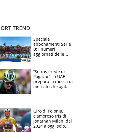
ORT TREND
Speciale
abbonamenti Serie
B: i numeri
aggiornati delle
venti squadre
cadette
“Seixas erede di
Pogacar”, la UAE
prepara la mossa di
mercato che agita la
Francia. Ciccone,
che beffa alla Vuelta
a Burgos
Giro di Polonia,
clamoroso tris di
Jonathan Milan: dal
2024 a oggi solo
Pogacar ha vinto più