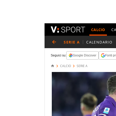
CALCIO
C
SERIE A
CALENDARIO
Seguici su:
Google Discover
Fonti pr
CALCIO
SERIE A