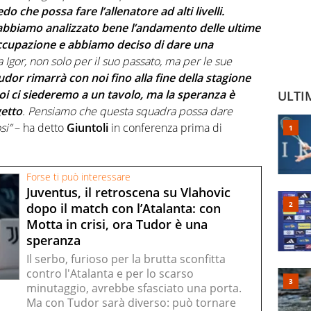
do che possa fare l’allenatore ad alti livelli.
 abbiamo analizzato bene l’andamento delle ultime
ccupazione e abbiamo deciso di dare una
Igor, non solo per il suo passato, ma per le sue
udor rimarrà con noi fino alla fine della stagione
oi ci siederemo a un tavolo, ma la speranza è
ULTI
getto
. Pensiamo che questa squadra possa dare
si”
– ha detto
Giuntoli
in conferenza prima di
Forse ti può interessare
Juventus, il retroscena su Vlahovic
dopo il match con l’Atalanta: con
Motta in crisi, ora Tudor è una
speranza
Il serbo, furioso per la brutta sconfitta
contro l'Atalanta e per lo scarso
minutaggio, avrebbe sfasciato una porta.
Ma con Tudor sarà diverso: può tornare