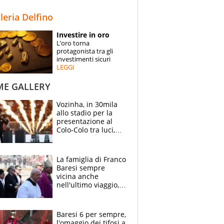
STORIE
lleria Delfino
SPECIALI
Investire in oro
L’oro torna
ESPERTI
protagonista tra gli
investimenti sicuri
LEGGI
CONTATTI
ME GALLERY
Vozinha, in 30mila
allo stadio per la
presentazione al
Colo-Colo tra luci,
spettacolo, elicotteri
e paracadutisti
La famiglia di Franco
Baresi sempre
vicina anche
nell'ultimo viaggio,
la moglie Maura, i
figli e i suoi cari
circondati
Baresi 6 per sempre,
dall'affetto dei tifosi
l'omaggio dei tifosi a