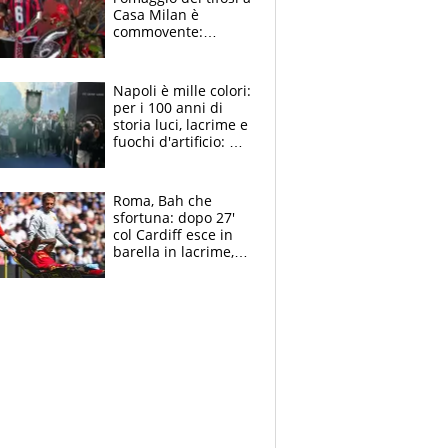
Casa Milan è
commovente:
maglie, bandiere,
sciarpe, lacrime e
bigliettini
Napoli è mille colori:
per i 100 anni di
storia luci, lacrime e
fuochi d'artificio: De
Laurentiis salta al
coro anti-Juve
Roma, Bah che
sfortuna: dopo 27'
col Cardiff esce in
barella in lacrime,
Dybala rigore da
schiaffi, i giallorossi
prendono 3 gol in
45'