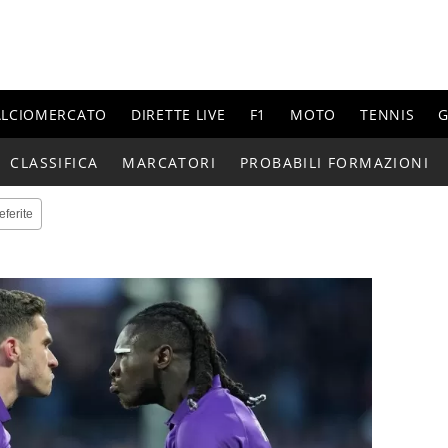
ALCIOMERCATO
DIRETTE LIVE
F1
MOTO
TENNIS
G
CLASSIFICA
MARCATORI
PROBABILI FORMAZIONI
eferite