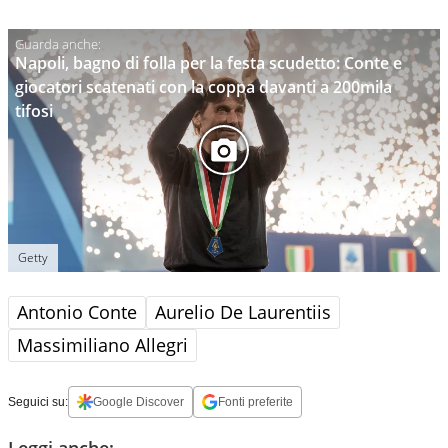
Napoli, bagno di folla per la festa scudetto: Conte e
giocatori scatenati con la coppa davanti a 200mila
tifosi
Getty
Antonio Conte
Aurelio De Laurentiis
Massimiliano Allegri
Seguici su:
Google Discover
Fonti preferite
Leggi anche: