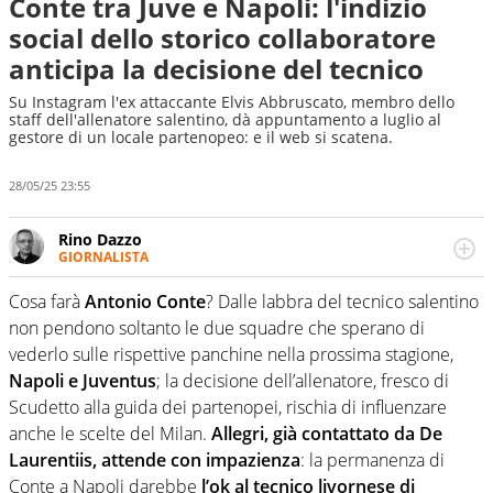
Conte tra Juve e Napoli: l'indizio
social dello storico collaboratore
anticipa la decisione del tecnico
Su Instagram l'ex attaccante Elvis Abbruscato, membro dello
staff dell'allenatore salentino, dà appuntamento a luglio al
gestore di un locale partenopeo: e il web si scatena.
28/05/25 23:55
Rino Dazzo
GIORNALISTA
Se mai ci fosse modo di traslare il glossario del calcio in
una nicchia di esperti, lui ne farebbe parte. Non si perde
Cosa farà
Antonio Conte
? Dalle labbra del tecnico salentino
una svista arbitrale né gli umori social del mondo delle
non pendono soltanto le due squadre che sperano di
curve
vederlo sulle rispettive panchine nella prossima stagione,
Napoli e Juventus
; la decisione dell’allenatore, fresco di
Scudetto alla guida dei partenopei, rischia di influenzare
anche le scelte del Milan.
Allegri, già contattato da De
Laurentiis, attende con impazienza
: la permanenza di
Conte a Napoli darebbe
l’ok al tecnico livornese di