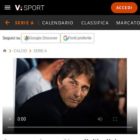
ACCEDI
SERIE A
CALENDARIO
CLASSIFICA
MARCATO
Seguici su:
Google Discover
Fonti preferite
CALCIO
SERIE A