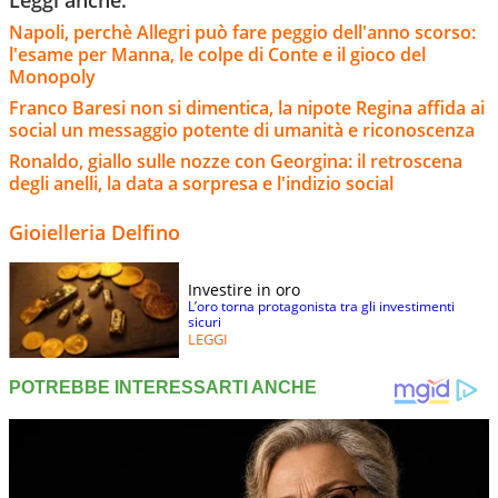
Napoli, perchè Allegri può fare peggio dell'anno scorso:
l'esame per Manna, le colpe di Conte e il gioco del
Monopoly
Franco Baresi non si dimentica, la nipote Regina affida ai
social un messaggio potente di umanità e riconoscenza
Ronaldo, giallo sulle nozze con Georgina: il retroscena
degli anelli, la data a sorpresa e l'indizio social
Gioielleria Delfino
Investire in oro
L’oro torna protagonista tra gli investimenti
sicuri
LEGGI