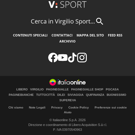
Cerca in Virgilio Sport...
CONTENUTI SPECIALI
CONTATTACI
MAPPA DEL SITO
FEED RSS
ARCHIVIO
LIBERO
VIRGILIO
PAGINEGIALLE
PAGINEGIALLE SHOP
PGCASA
PAGINEBIANCHE
TUTTOCITTÀ
DILEI
SIVIAGGIA
QUIFINANZA
BUONISSIMO
SUPEREVA
Chi siamo
Note Legali
Privacy
Cookie Policy
Preferenze sui cookie
Aiuto
© Italiaonline S.p.A. 2026
Direzione e coordinamento di Libero Acquisition S.á r.l.
P. IVA 03970540963