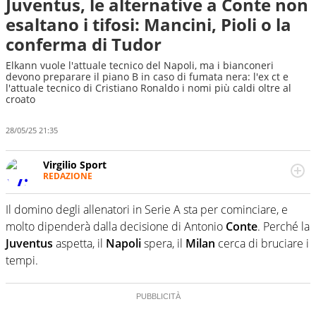
Juventus, le alternative a Conte non
esaltano i tifosi: Mancini, Pioli o la
conferma di Tudor
Elkann vuole l'attuale tecnico del Napoli, ma i bianconeri
devono preparare il piano B in caso di fumata nera: l'ex ct e
l'attuale tecnico di Cristiano Ronaldo i nomi più caldi oltre al
croato
28/05/25 21:35
Virgilio Sport
REDAZIONE
Da oltre 20 anni informa in modo obiettivo e
appassionato su tutto il mondo dello sport. Calcio,
Il domino degli allenatori in Serie A sta per cominciare, e
calciomercato, F1, Motomondiale ma anche tennis,
molto dipenderà dalla decisione di Antonio
Conte
. Perché la
volley, basket: su Virgilio Sport i tifosi e gli appassionati
sanno che troveranno sempre copertura completa e
Juventus
aspetta, il
Napoli
spera, il
Milan
cerca di bruciare i
zero faziosità. La squadra di Virgilio Sport è formata da
tempi.
giornalisti ed esperti di sport abili sia nel gioco di
rimessa quando intercettano le notizie e le rilanciano
verso la rete, sia nella costruzione dal basso quando
creano contenuti 100% originali ed esclusivi.