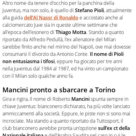
Altro nome da tenere d’occhio per la panchina della
Juventus, ma non solo, è quello di
Stefano Pioli
, attualmente
alla guida
dell’Al Nassr di Ronaldo
e accostato anche al
calciomercato Juve sia in queste ultime settimane che
all’epoca dell’esonero di
Thiago Motta
. Stando a quanto
riportato da Alfredo Pedullà, l’ex allenatore del Milan
sarebbe finito anche nel mirino del Napoli, ove mai dovesse
consumarsi il divorzio da Antonio Conte.
Il nome di Pioli
non entusiasma i tifosi
, eppure ha giocato per tre anni
nella Juventus dal 1984 al 1987, ed ha vinto un campionato
con il Milan solo qualche anno fa.
Mancini pronto a sbarcare a Torino
Gira e rigira, il nome di Roberto
Mancini
spunta sempre in
chiave Juventus: bianconero dichiarato, ha più volte lanciato
ammiccamenti alla società. Eppure, le piste non si sono mai
incrociate. Ma stando a quanto riportato da Tuttosport, il
club bianconero avrebbe pronta un’opzione
sull’ex ct della
Nazionale italiana
e dell’Arabia Saudita nel caso in cui le