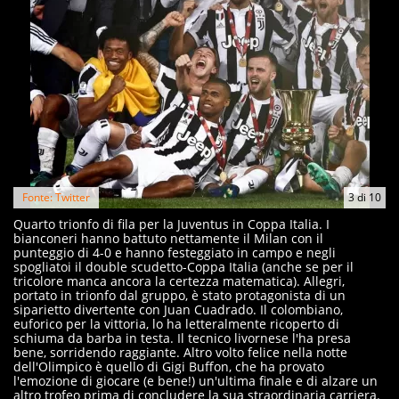
Fonte: Twitter
3
di
10
Quarto trionfo di fila per la Juventus in Coppa Italia. I
bianconeri hanno battuto nettamente il Milan con il
punteggio di 4-0 e hanno festeggiato in campo e negli
spogliatoi il double scudetto-Coppa Italia (anche se per il
tricolore manca ancora la certezza matematica). Allegri,
portato in trionfo dal gruppo, è stato protagonista di un
siparietto divertente con Juan Cuadrado. Il colombiano,
euforico per la vittoria, lo ha letteralmente ricoperto di
schiuma da barba in testa. Il tecnico livornese l'ha presa
bene, sorridendo raggiante. Altro volto felice nella notte
dell'Olimpico è quello di Gigi Buffon, che ha provato
l'emozione di giocare (e bene!) un'ultima finale e di alzare un
altro trofeo prima di concludere la sua straordinaria carriera.