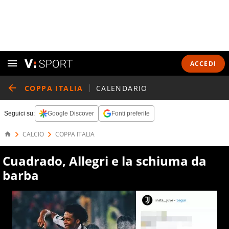
ACCEDI
COPPA ITALIA
CALENDARIO
Seguici su:
Google Discover
Fonti preferite
CALCIO
COPPA ITALIA
Cuadrado, Allegri e la schiuma da
barba