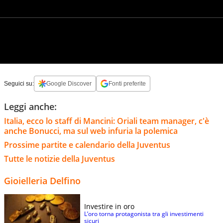
Seguici su:
Google Discover
Fonti preferite
Leggi anche:
Italia, ecco lo staff di Mancini: Oriali team manager, c'è
anche Bonucci, ma sul web infuria la polemica
Prossime partite e calendario della Juventus
Tutte le notizie della Juventus
Gioielleria Delfino
Investire in oro
L’oro torna protagonista tra gli investimenti
sicuri