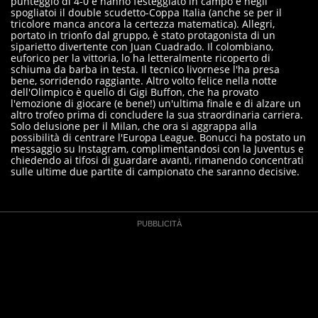
punteggio di 4-0 e hanno festeggiato in campo e negli
spogliatoi il double scudetto-Coppa Italia (anche se per il
tricolore manca ancora la certezza matematica). Allegri,
portato in trionfo dal gruppo, è stato protagonista di un
siparietto divertente con Juan Cuadrado. Il colombiano,
euforico per la vittoria, lo ha letteralmente ricoperto di
schiuma da barba in testa. Il tecnico livornese l'ha presa
bene, sorridendo raggiante. Altro volto felice nella notte
dell'Olimpico è quello di Gigi Buffon, che ha provato
l'emozione di giocare (e bene!) un'ultima finale e di alzare un
altro trofeo prima di concludere la sua straordinaria carriera.
Solo delusione per il Milan, che ora si aggrappa alla
possibilità di centrare l'Europa League. Bonucci ha postato un
messaggio su Instagram, complimentandosi con la Juventus e
chiedendo ai tifosi di guardare avanti, rimanendo concentrati
sulle ultime due partite di campionato che saranno decisive.