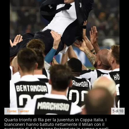
Fonte: Twitter
5
di
10
Quarto trionfo di fila per la Juventus in Coppa Italia. I
bianconeri hanno battuto nettamente il Milan con il
punteggio di 4-0 e hanno festeggiato in campo e negli