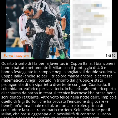
Fonte: Instagram
1
di
10
Quarto trionfo di fila per la Juventus in Coppa Italia. I bianconeri
hanno battuto nettamente il Milan con il punteggio di 4-0 e
hanno festeggiato in campo e negli spogliatoi il double scudetto-
Coppa Italia (anche se per il tricolore manca ancora la certezza
matematica). Allegri, portato in trionfo dal gruppo, è stato
protagonista di un siparietto divertente con Juan Cuadrado. Il
colombiano, euforico per la vittoria, lo ha letteralmente ricoperto
di schiuma da barba in testa. Il tecnico livornese l'ha presa bene,
sorridendo raggiante. Altro volto felice nella notte dell'Olimpico è
quello di Gigi Buffon, che ha provato l'emozione di giocare (e
bene!) un'ultima finale e di alzare un altro trofeo prima di
concludere la sua straordinaria carriera. Solo delusione per il
Milan, che ora si aggrappa alla possibilità di centrare l'Europa