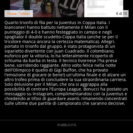
Fonte: Twitter
8
di
10
Quarto trionfo di fila per la Juventus in Coppa Italia. I
bianconeri hanno battuto nettamente il Milan con il
punteggio di 4-0 e hanno festeggiato in campo e negli
spogliatoi il double scudetto-Coppa Italia (anche se per il
tricolore manca ancora la certezza matematica). Allegri,
portato in trionfo dal gruppo, è stato protagonista di un
siparietto divertente con Juan Cuadrado. Il colombiano,
euforico per la vittoria, lo ha letteralmente ricoperto di
schiuma da barba in testa. Il tecnico livornese l'ha presa
bene, sorridendo raggiante. Altro volto felice nella notte
dell'Olimpico è quello di Gigi Buffon, che ha provato
l'emozione di giocare (e bene!) un'ultima finale e di alzare un
altro trofeo prima di concludere la sua straordinaria carriera.
Solo delusione per il Milan, che ora si aggrappa alla
possibilità di centrare l'Europa League. Bonucci ha postato un
messaggio su Instagram, complimentandosi con la Juventus e
chiedendo ai tifosi di guardare avanti, rimanendo concentrati
sulle ultime due partite di campionato che saranno decisive.