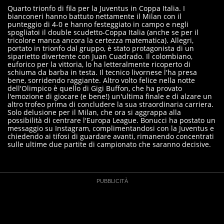
Quarto trionfo di fila per la Juventus in Coppa Italia. I
bianconeri hanno battuto nettamente il Milan con il
punteggio di 4-0 e hanno festeggiato in campo e negli
spogliatoi il double scudetto-Coppa Italia (anche se per il
tricolore manca ancora la certezza matematica). Allegri,
portato in trionfo dal gruppo, è stato protagonista di un
siparietto divertente con Juan Cuadrado. Il colombiano,
euforico per la vittoria, lo ha letteralmente ricoperto di
schiuma da barba in testa. Il tecnico livornese l'ha presa
bene, sorridendo raggiante. Altro volto felice nella notte
dell'Olimpico è quello di Gigi Buffon, che ha provato
l'emozione di giocare (e bene!) un'ultima finale e di alzare un
altro trofeo prima di concludere la sua straordinaria carriera.
Solo delusione per il Milan, che ora si aggrappa alla
possibilità di centrare l'Europa League. Bonucci ha postato un
messaggio su Instagram, complimentandosi con la Juventus e
chiedendo ai tifosi di guardare avanti, rimanendo concentrati
sulle ultime due partite di campionato che saranno decisive.