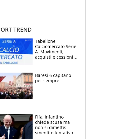
ORT TREND
Tabellone
Calciomercato Serie
A. Movimenti,
acquisti e cessioni:
estate 2026-27
Baresi 6 capitano
per sempre
Fifa, Infantino
chiede scusa ma
non si dimette:
smentito tentativo di
corruzione al