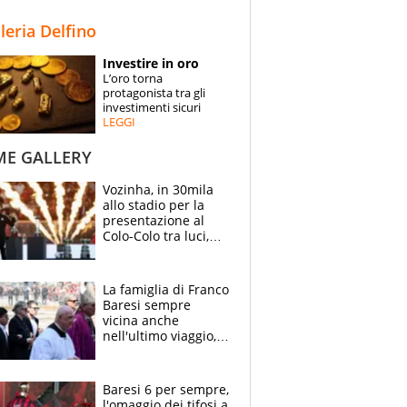
STORIE
lleria Delfino
SPECIALI
Investire in oro
L’oro torna
ESPERTI
protagonista tra gli
investimenti sicuri
LEGGI
CONTATTI
ME GALLERY
Vozinha, in 30mila
allo stadio per la
presentazione al
Colo-Colo tra luci,
spettacolo, elicotteri
e paracadutisti
La famiglia di Franco
Baresi sempre
vicina anche
nell'ultimo viaggio,
la moglie Maura, i
figli e i suoi cari
circondati
Baresi 6 per sempre,
dall'affetto dei tifosi
l'omaggio dei tifosi a