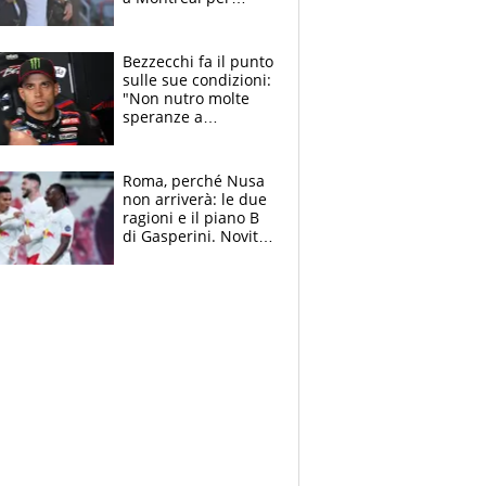
Musetti, Jodar e
Fonseca. Sascha
attacca le palline
Bezzecchi fa il punto
sulle sue condizioni:
"Non nutro molte
speranze a
Silverstone". Ma
promette battaglia
da Aragon
Roma, perché Nusa
non arriverà: le due
ragioni e il piano B
di Gasperini. Novità
su Pellegrini e
Cacciamani