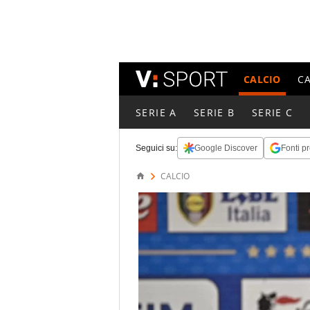
CALCIO
C
SERIE A
SERIE B
SERIE C
Seguici su:
Google Discover
Fonti pr
CALCIO