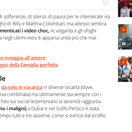
numerose manifestazioni sportive e collaborato con
, competenza, conoscenza e memoria storica. Si occupa
 sofferenze, di silenzi, di paura per le intemerate via
figlio di Billy e Martina Colombari, ma adesso sembra
menticati i video choc,
le volgarità e gli sfoghi
a negli ultimi mesi è apparsa unita più che mai.
he inneggia all'amore
io della famiglia perfetta
le
o
da solo in vacanza
in diverse località (dove,
eva combinata) ma ultimamente sta sempre con i
e foto sui social testimoniano la serenità raggiunta.
o i maligni)
a Dubai e nel Golfo Persico è stata
empo tutti e tre assieme, come si evince dal profilo