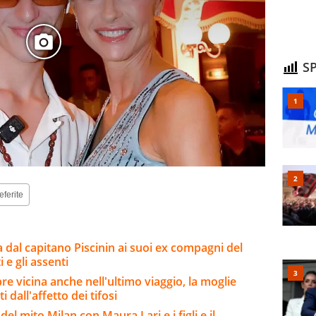
SP
eferite
a dal capitano Piscinin ai suoi ex compagni del
i e gli assenti
re vicina anche nell'ultimo viaggio, la moglie
ti dall'affetto dei tifosi
del mito Milan con Maura Lari e i figli e il