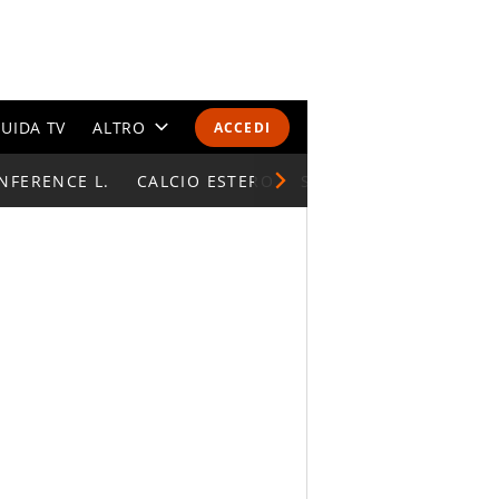
UIDA TV
ALTRO
ACCEDI
NFERENCE L.
CALENDARI E CLASSIFICHE
CALCIO ESTERO
SUPERCOPPA ITALIAN
ALTRI SPORT
MONDIALI 2026
OLIMPIADI
GOSSIP
LIFESTYLE