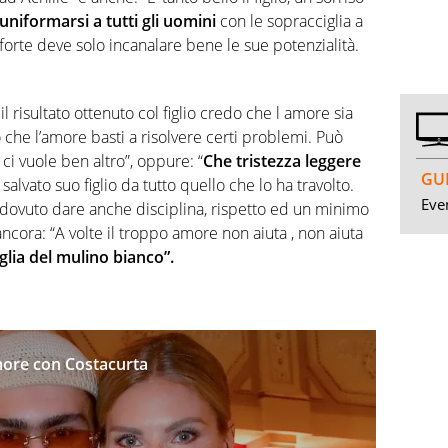
niformarsi a tutti gli uomini
con le sopracciglia a
forte deve solo incanalare bene le sue potenzialità.
 risultato ottenuto col figlio credo che l amore sia
che l’amore basti a risolvere certi problemi. Può
ci vuole ben altro”, oppure: “
Che tristezza leggere
GUI
salvato suo figlio da tutto quello che lo ha travolto.
Even
dovuto dare anche disciplina, rispetto ed un minimo
ncora: “A volte il troppo amore non aiuta , non aiuta
glia del mulino bianco”.
more con Costacurta