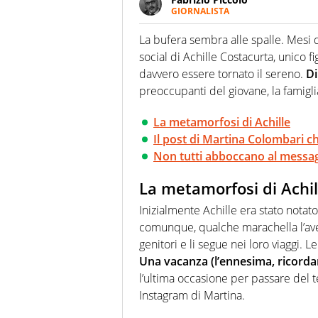
GIORNALISTA
Nella sua carriera ha seguito 
agenzie e testate. Esperienza
La bufera sembra alle spalle. Mesi di
prevalentemente di calcio
social di Achille Costacurta, unico 
davvero essere tornato il sereno.
Di
preoccupanti del giovane, la famigli
La metamorfosi di Achille
Il post di Martina Colombari c
Non tutti abboccano al messagg
La metamorfosi di Achil
Inizialmente Achille era stato notat
comunque, qualche marachella l’av
genitori e li segue nei loro viaggi. L
Una vacanza (l’ennesima, ricordan
l’ultima occasione per passare del t
Instagram di Martina.