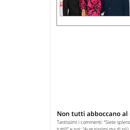
Non tutti abboccano al 
Tantissimi i commenti: “Siete splend
tutti!!” e poi: “Augurissimi ma di più 