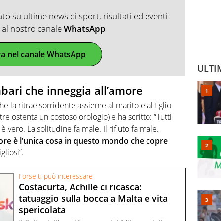
o su ultime news di sport, risultati ed eventi
ti al nostro canale
WhatsApp
ra nel canale WhatsApp
ULTI
mbari che inneggia all’amore
e la ritrae sorridente assieme al marito e al figlio
re ostenta un costoso orologio) e ha scritto: “Tutti
vero. La solitudine fa male. Il rifiuto fa male.
ore è l’unica cosa in questo mondo che copre
gliosi”.
Forse ti può interessare
Costacurta, Achille ci ricasca:
tatuaggio sulla bocca a Malta e vita
spericolata