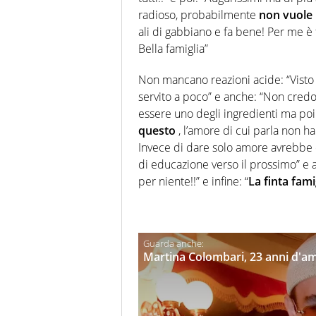
radioso, probabilmente
non vuole u
ali di gabbiano e fa bene! Per me è 
Bella famiglia”
Non mancano reazioni acide: “Visto il
servito a poco” e anche: “Non credo 
essere uno degli ingredienti ma poi 
questo
, l’amore di cui parla non ha 
Invece di dare solo amore avrebbe 
di educazione verso il prossimo” e a
per niente!!” e infine: “
La finta fami
Martina Colombari, 23 anni d'a