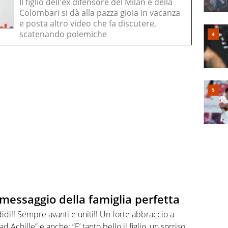
Il figlio dell'ex difensore del Milan e della
Colombari si dà alla pazza gioia in vacanza
e posta altro video che fa discutere,
scatenando polemiche
messaggio della famiglia perfetta
idi!! Sempre avanti e uniti!! Un forte abbraccio a
ad Achille” e anche: “E’ tanto bello il figlio, un sorriso