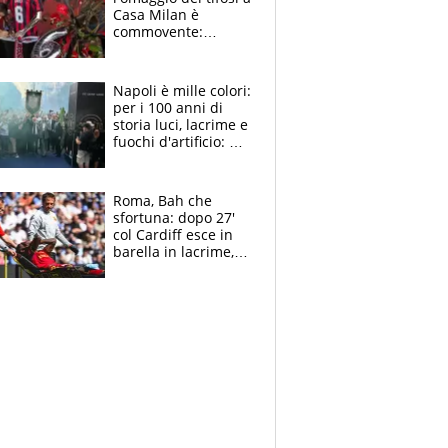
Casa Milan è
commovente:
maglie, bandiere,
sciarpe, lacrime e
bigliettini
Napoli è mille colori:
per i 100 anni di
storia luci, lacrime e
fuochi d'artificio: De
Laurentiis salta al
coro anti-Juve
Roma, Bah che
sfortuna: dopo 27'
col Cardiff esce in
barella in lacrime,
Dybala rigore da
schiaffi, i giallorossi
prendono 3 gol in
45'