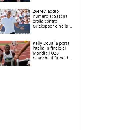
Marocco
Zverev, addio
numero 1: Sascha
crolla contro
Griekspoor e nella
sfida a due con
Sinner si conferma
terzo. Quanti malori
Kelly Doualla porta
a Montreal
l'Italia in finale ai
Mondiali U20,
neanche il fumo di
un incendio la frena
sui 100 metri