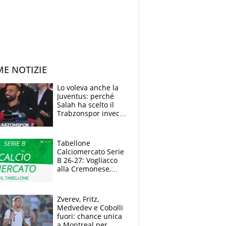
ME NOTIZIE
Lo voleva anche la
Juventus: perché
Salah ha scelto il
Trabzonspor invece
di un top club
Tabellone
Calciomercato Serie
B 26-27: Vogliacco
alla Cremonese,
Strefezza ufficiale al
Palermo
Zverev, Fritz,
Medvedev e Cobolli
fuori: chance unica
a Montreal per