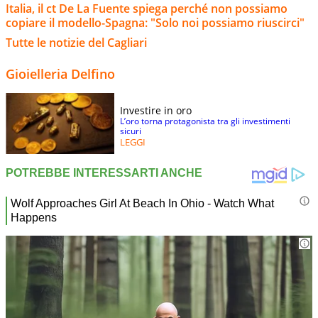
Italia, il ct De La Fuente spiega perché non possiamo
copiare il modello-Spagna: "Solo noi possiamo riuscirci"
Tutte le notizie del Cagliari
Gioielleria Delfino
Investire in oro
L’oro torna protagonista tra gli investimenti
sicuri
LEGGI