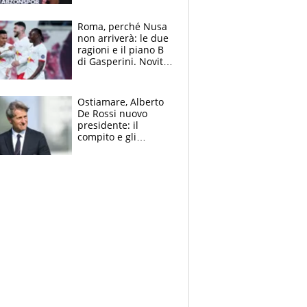
Roma, perché Nusa
non arriverà: le due
ragioni e il piano B
di Gasperini. Novità
su Pellegrini e
Cacciamani
Ostiamare, Alberto
De Rossi nuovo
presidente: il
compito e gli
obiettivi ricevuti dal
figlio Daniele