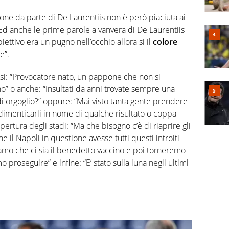
ione da parte di De Laurentiis non è però piaciuta ai
: “Ed anche le prime parole a vanvera di De Laurentiis
biettivo era un pugno nell’occhio allora si il
colore
e”.
llarsi: “Provocatore nato, un pappone che non si
no” o anche: “Insultati da anni trovate sempre una
 orgoglio?” oppure: “Mai visto tanta gente prendere
i e dimenticarli in nome di qualche risultato o coppa
iapertura degli stadi: “Ma che bisogno c’è di riaprire gli
he il Napoli in questione avesse tutti questi introiti
iamo che ci sia il benedetto vaccino e poi torneremo
o proseguire” e infine: “E’ stato sulla luna negli ultimi