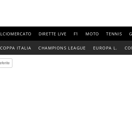
ALCIOMERCATO
DIRETTE LIVE
F1
MOTO
TENNIS
G
COPPA ITALIA
CHAMPIONS LEAGUE
EUROPA L.
CO
eferite