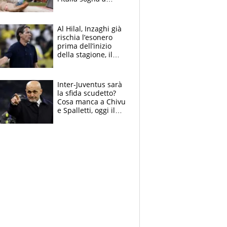
Eugene. Castellani
da record, Succo in
finale
Al Hilal, Inzaghi già
rischia l’esonero
prima dell’inizio
della stagione, il
retroscena
Inter-Juventus sarà
la sfida scudetto?
Cosa manca a Chivu
e Spalletti, oggi il
primo antipasto