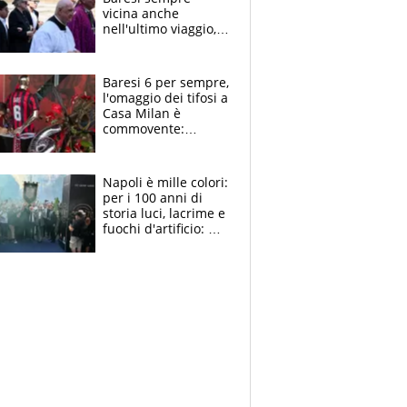
vicina anche
nell'ultimo viaggio,
la moglie Maura, i
figli e i suoi cari
circondati
Baresi 6 per sempre,
dall'affetto dei tifosi
l'omaggio dei tifosi a
Casa Milan è
commovente:
maglie, bandiere,
sciarpe, lacrime e
bigliettini
Napoli è mille colori:
per i 100 anni di
storia luci, lacrime e
fuochi d'artificio: De
Laurentiis salta al
coro anti-Juve