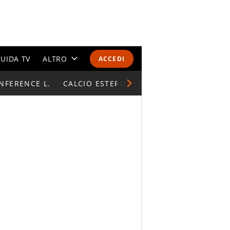
UIDA TV
ALTRO
ACCEDI
NFERENCE L.
CALENDARI E CLASSIFICHE
CALCIO ESTERO
SUPERCOPPA ITALIAN
ALTRI SPORT
MONDIALI 2026
OLIMPIADI
GOSSIP
LIFESTYLE