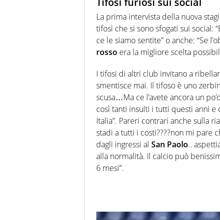
Tifosi furiosi sui social
La prima intervista della nuova stag
tifosi che si sono sfogati sui social
ce le siamo sentite” o anche: “Se l’o
rosso
era la migliore scelta possibil
I tifosi di altri club invitano a ribe
smentisce mai. Il tifoso è uno zerbi
scusa…Ma ce l’avete ancora un po’di
così tanti insulti i tutti questi ann
Italia”. Pareri contrari anche sulla r
stadi a tutti i costi????non mi pare c
dagli ingressi al
San Paolo
.. aspett
alla normalità. Il calcio può benissim
6 mesi”.