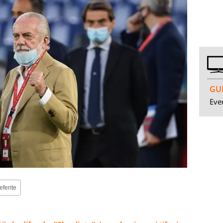
GUI
Even
eferite