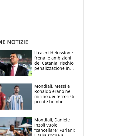
ME NOTIZIE
Il caso fideiussione
frena le ambizioni
del Catania: rischio
penalizzazione in
classifica, cosa
succede?
Mondiali, Messi e
Ronaldo erano nel
mirino dei terroristi:
pronte bombe
contro la Pulce
Mondiali, Daniele
Inzoli vuole
“cancellare” Furlani:
l'Italia sogna a