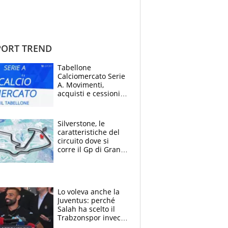
ORT TREND
Tabellone
Calciomercato Serie
A. Movimenti,
acquisti e cessioni:
estate 2026-27
Silverstone, le
caratteristiche del
circuito dove si
corre il Gp di Gran
Bretagna del
Motomondiale
Lo voleva anche la
Juventus: perché
Salah ha scelto il
Trabzonspor invece
di un top club