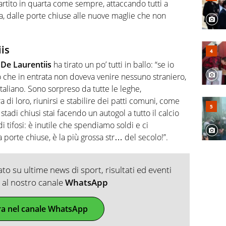
artito in quarta come sempre, attaccando tutti a
efa, dalle porte chiuse alle nuove maglie che non
is
De Laurentiis
ha tirato un po’ tutti in ballo: “se io
o che in entrata non doveva venire nessuno straniero,
taliano. Sono sorpreso da tutte le leghe,
 di loro, riunirsi e stabilire dei patti comuni, come
stadi chiusi stai facendo un autogol a tutto il calcio
di tifosi: è inutile che spendiamo soldi e ci
 porte chiuse, è la più grossa str… del secolo!”.
o su ultime news di sport, risultati ed eventi
ti al nostro canale
WhatsApp
ra nel canale WhatsApp