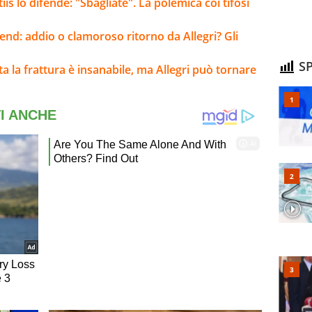
is lo difende: "Sbagliate". La polemica coi tifosi
kend: addio o clamoroso ritorno da Allegri? Gli
SP
lta la frattura è insanabile, ma Allegri può tornare