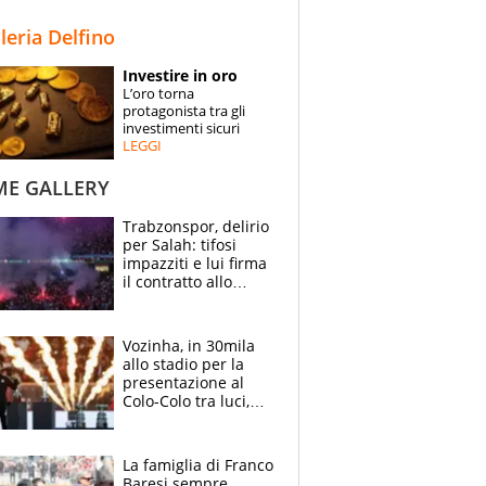
STORIE
lleria Delfino
SPECIALI
Investire in oro
L’oro torna
ESPERTI
protagonista tra gli
investimenti sicuri
LEGGI
CONTATTI
ME GALLERY
Trabzonspor, delirio
per Salah: tifosi
impazziti e lui firma
il contratto allo
stadio
Vozinha, in 30mila
allo stadio per la
presentazione al
Colo-Colo tra luci,
spettacolo, elicotteri
e paracadutisti
La famiglia di Franco
Baresi sempre