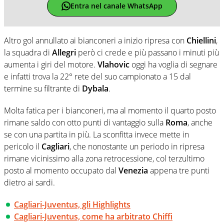
Entra nel canale WhatsApp
Altro gol annullato ai bianconeri a inizio ripresa con
Chiellini
,
la squadra di
Allegri
però ci crede e più passano i minuti più
aumenta i giri del motore.
Vlahovic
oggi ha voglia di segnare
e infatti trova la 22° rete del suo campionato a 15 dal
termine su filtrante di
Dybala
.
Molta fatica per i bianconeri, ma al momento il quarto posto
rimane saldo con otto punti di vantaggio sulla
Roma
, anche
se con una partita in più. La sconfitta invece mette in
pericolo il
Cagliari
, che nonostante un periodo in ripresa
rimane vicinissimo alla zona retrocessione, col terzultimo
posto al momento occupato dal
Venezia
appena tre punti
dietro ai sardi.
Cagliari-Juventus, gli Highlights
Cagliari-Juventus, come ha arbitrato Chiffi