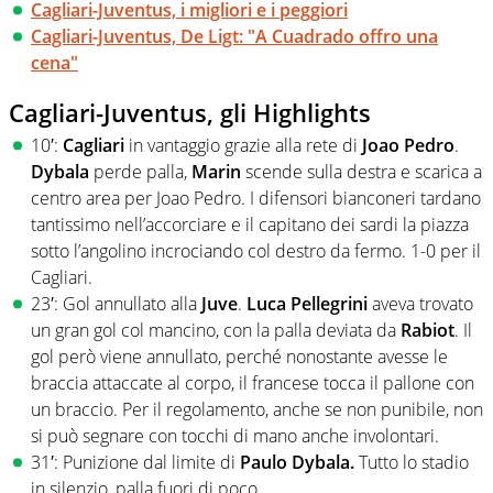
Cagliari-Juventus, i migliori e i peggiori
Cagliari-Juventus, De Ligt: "A Cuadrado offro una
cena"
Cagliari-Juventus, gli Highlights
10′:
Cagliari
in vantaggio grazie alla rete di
Joao Pedro
.
Dybala
perde palla,
Marin
scende sulla destra e scarica a
centro area per Joao Pedro. I difensori bianconeri tardano
tantissimo nell’accorciare e il capitano dei sardi la piazza
sotto l’angolino incrociando col destro da fermo. 1-0 per il
Cagliari.
23′: Gol annullato alla
Juve
.
Luca Pellegrini
aveva trovato
un gran gol col mancino, con la palla deviata da
Rabiot
. Il
gol però viene annullato, perché nonostante avesse le
braccia attaccate al corpo, il francese tocca il pallone con
un braccio. Per il regolamento, anche se non punibile, non
si può segnare con tocchi di mano anche involontari.
31′: Punizione dal limite di
Paulo Dybala.
Tutto lo stadio
in silenzio, palla fuori di poco.