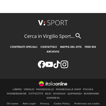
Cerca in Virgilio Sport...
CONTENUTI SPECIALI
CONTATTACI
MAPPA DEL SITO
FEED RSS
ARCHIVIO
LIBERO
VIRGILIO
PAGINEGIALLE
PAGINEGIALLE SHOP
PGCASA
PAGINEBIANCHE
TUTTOCITTÀ
DILEI
SIVIAGGIA
QUIFINANZA
BUONISSIMO
SUPEREVA
Chi siamo
Note Legali
Privacy
Cookie Policy
Preferenze sui cookie