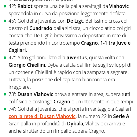
42′:
Rabiot
spreca una bella palla servitagli da
Vlahovic
sparandola in curva da posizione leggermente defilata.
45′: Gol della Juventus con
De Ligt
. Bellissimo cross col
destro di
Cuadrado
dalla sinistra, un cioccolatino coi giri
contati che De Ligt è bravissimo a depositare in rete di
testa prendendo in controtempo
Cragno
.
1-1 tra Juve e
Cagliari.
47′: Altro gol annullato alla
Juventus
, questa volta con
Giorgio Chiellini
. Dybala calcia dal limite sugli sviluppi di
un corner e Chiellini è rapido con la zampata a segnare.
Tuttavia, la posizione del capitano bianconera era
irregolare.
73′:
Dusan Vlahovic
prova a entrare in area, supera tutti
col fisico e costringe
Cragno
e un intervento in due tempi.
74′: Gol della Juventus, che si porta in vantaggio a Cagliari
con la rete di
Dusan Vlahovic
,
la numero 22 in
Serie A
.
Gran palla in profondità di
Dybala
, Vlahovic ci arriva e
anche sfruttando un rimpallo supera Cragno.