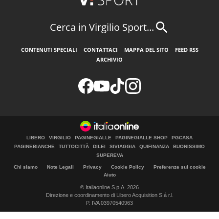
Cerca in Virgilio Sport...
CONTENUTI SPECIALI
CONTATTACI
MAPPA DEL SITO
FEED RSS
ARCHIVIO
LIBERO
VIRGILIO
PAGINEGIALLE
PAGINEGIALLE SHOP
PGCASA
PAGINEBIANCHE
TUTTOCITTÀ
DILEI
SIVIAGGIA
QUIFINANZA
BUONISSIMO
SUPEREVA
Chi siamo
Note Legali
Privacy
Cookie Policy
Preferenze sui cookie
Aiuto
© Italiaonline S.p.A. 2026
Direzione e coordinamento di Libero Acquisition S.á r.l.
P. IVA 03970540963