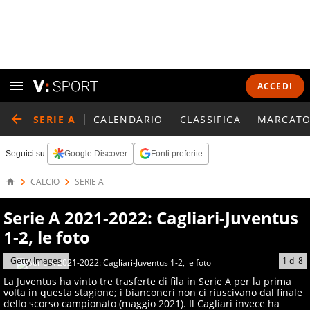
ACCEDI
SERIE A
CALENDARIO
CLASSIFICA
MARCATO
Seguici su:
Google Discover
Fonti preferite
CALCIO
SERIE A
Serie A 2021-2022: Cagliari-Juventus
1-2, le foto
Getty Images
1
di
8
La Juventus ha vinto tre trasferte di fila in Serie A per la prima
volta in questa stagione; i bianconeri non ci riuscivano dal finale
dello scorso campionato (maggio 2021). Il Cagliari invece ha