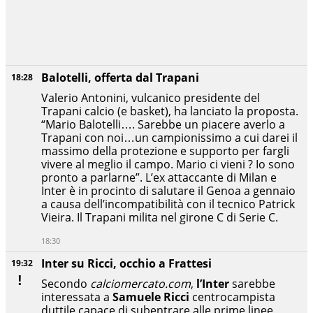
Balotelli, offerta dal Trapani
18:28
Valerio Antonini, vulcanico presidente del
Trapani calcio (e basket), ha lanciato la proposta.
“Mario Balotelli…. Sarebbe un piacere averlo a
Trapani con noi…un campionissimo a cui darei il
massimo della protezione e supporto per fargli
vivere al meglio il campo. Mario ci vieni ? Io sono
pronto a parlarne”. L’ex attaccante di Milan e
Inter è in procinto di salutare il Genoa a gennaio
a causa dell’incompatibilità con il tecnico Patrick
Vieira. Il Trapani milita nel girone C di Serie C.
18:30
Inter su Ricci, occhio a Frattesi
19:32
Secondo
calciomercato.com
,
l’Inter
sarebbe
interessata a
Samuele Ricci
centrocampista
duttile capace di subentrare alle prime linee