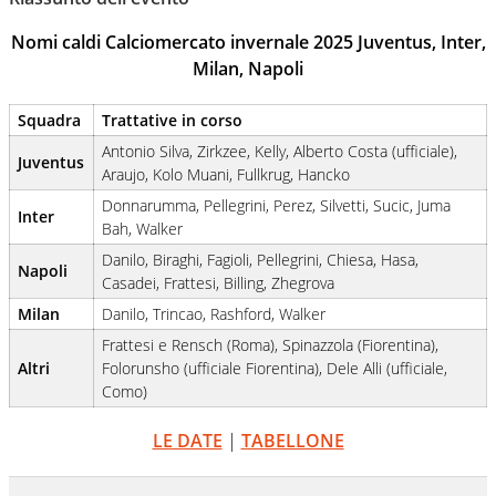
suoi protagonisti, concedendosi innocenti evasioni
nell'ambito della creazione di format. Un tempo ala
Nomi caldi Calciomercato invernale 2025 Juventus, Inter,
destra, oggi si sente a suo agio nel ruolo di libero. Cura
Milan, Napoli
una classifica riservata dei migliori 5 calciatori di sempre.
Squadra
Trattative in corso
Antonio Silva, Zirkzee, Kelly, Alberto Costa (ufficiale),
Juventus
Araujo, Kolo Muani, Fullkrug, Hancko
Donnarumma, Pellegrini, Perez, Silvetti, Sucic, Juma
Inter
Bah, Walker
Danilo, Biraghi, Fagioli, Pellegrini, Chiesa, Hasa,
Napoli
Casadei, Frattesi, Billing, Zhegrova
Milan
Danilo, Trincao, Rashford, Walker
Frattesi e Rensch (Roma), Spinazzola (Fiorentina),
Altri
Folorunsho (ufficiale Fiorentina), Dele Alli (ufficiale,
Como)
LE DATE
|
TABELLONE