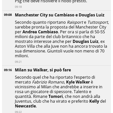
Psg che deve risolvere il nodo prestiti.
09:18
Manchester City su Cambiaso e Douglas Luiz
09:08
Secondo quanto riportano
Raisport
e
Tuttosport
,
sarebbe pronta la proposta del Manchester City
per
Andrea Cambiaso
. Per ora si parla di 50-55
milioni da parte del club britannico che ha
mostrato interesse anche per
Douglas Luiz
, ex
Aston Villa che alla Juve non ha ancora trovato la
sua dimensione. Giuntoli vuole non meno di 70
milioni.
09:21
Milan su Walker, si può fare
09:16
Secondo quel che ha riportato l’esperto di
mercato
Fabrizio Romano
,
Kyle Walker
è
vicinissimo al Milan che andrebbe a inserire in
rosa un giocatore di spessore. Talento e
quantità. Rimane
Tomori
, che non andrà alla
Juventus, club che ha virato e preferito
Kelly
del
Newcastle
.
09:22