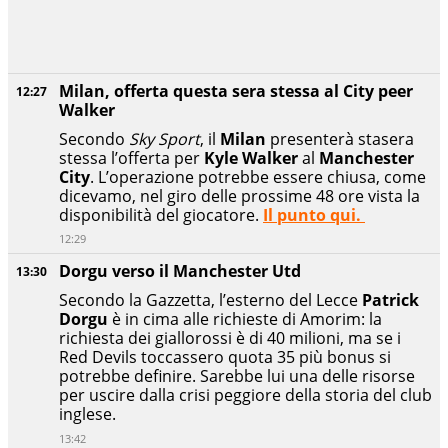
Milan, offerta questa sera stessa al City peer
12:27
Walker
Secondo
Sky Sport
, il
Milan
presenterà stasera
stessa l’offerta per
Kyle Walker
al
Manchester
City
. L’operazione potrebbe essere chiusa, come
dicevamo, nel giro delle prossime 48 ore vista la
disponibilità del giocatore.
Il punto qui.
12:29
Dorgu verso il Manchester Utd
13:30
Secondo la Gazzetta, l’esterno del Lecce
Patrick
Dorgu
è in cima alle richieste di Amorim: la
richiesta dei giallorossi è di 40 milioni, ma se i
Red Devils toccassero quota 35 più bonus si
potrebbe definire. Sarebbe lui una delle risorse
per uscire dalla crisi peggiore della storia del club
inglese.
13:42