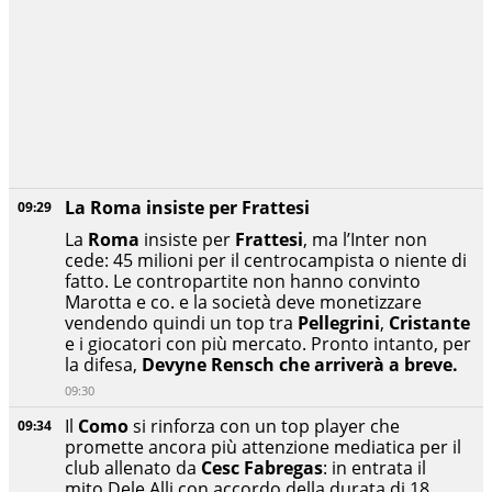
La Roma insiste per Frattesi
09:29
La
Roma
insiste per
Frattesi
, ma l’Inter non
cede: 45 milioni per il centrocampista o niente di
fatto. Le contropartite non hanno convinto
Marotta e co. e la società deve monetizzare
vendendo quindi un top tra
Pellegrini
,
Cristante
e i giocatori con più mercato. Pronto intanto, per
la difesa,
Devyne Rensch che arriverà a breve.
09:30
Il
Como
si rinforza con un top player che
09:34
promette ancora più attenzione mediatica per il
club allenato da
Cesc Fabregas
: in entrata il
mito Dele Alli con accordo della durata di 18