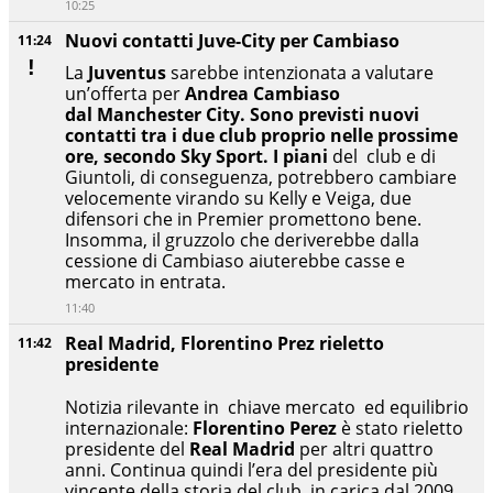
10:25
Nuovi contatti Juve-City per Cambiaso
11:24
La
Juventus
sarebbe intenzionata a valutare
un’offerta per
Andrea Cambiaso
dal
Manchester City. Sono previsti nuovi
contatti tra i due club proprio nelle prossime
ore, secondo Sky Sport. I piani
del club e di
Giuntoli, di conseguenza, potrebbero cambiare
velocemente virando su Kelly e Veiga, due
difensori che in Premier promettono bene.
Insomma, il gruzzolo che deriverebbe dalla
cessione di Cambiaso aiuterebbe casse e
mercato in entrata.
11:40
Real Madrid, Florentino Prez rieletto
11:42
presidente
Notizia rilevante in chiave mercato ed equilibrio
internazionale:
Florentino Perez
è stato rieletto
presidente del
Real Madrid
per altri quattro
anni. Continua quindi l’era del presidente più
vincente della storia del club, in carica dal 2009,