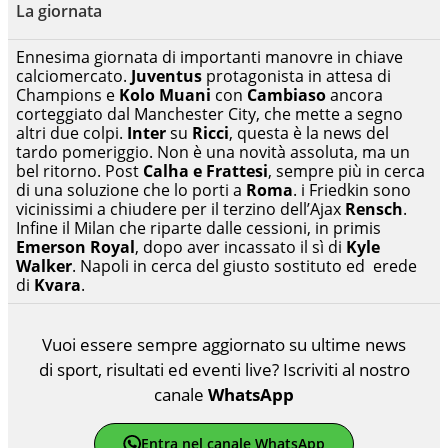
La giornata
Ennesima giornata di importanti manovre in chiave
calciomercato.
Juventus
protagonista in attesa di
Champions e
Kolo Muani
con
Cambiaso
ancora
corteggiato dal Manchester City, che mette a segno
altri due colpi.
Inter
su
Ricci
, questa è la news del
tardo pomeriggio. Non è una novità assoluta, ma un
bel ritorno. Post
Calha e Frattesi
, sempre più in cerca
di una soluzione che lo porti a
Roma
. i Friedkin sono
vicinissimi a chiudere per il terzino dell’Ajax
Rensch
.
Infine il Milan che riparte dalle cessioni, in primis
Emerson Royal
, dopo aver incassato il sì di
Kyle
Walker
. Napoli in cerca del giusto sostituto ed erede
di
Kvara
.
Vuoi essere sempre aggiornato su ultime news
di sport, risultati ed eventi live? Iscriviti al nostro
canale
WhatsApp
Entra nel canale WhatsApp