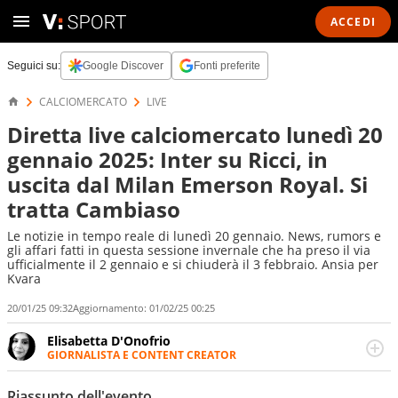
ACCEDI
Seguici su:
Google Discover
Fonti preferite
CALCIOMERCATO
LIVE
Diretta live calciomercato lunedì 20
gennaio 2025: Inter su Ricci, in
uscita dal Milan Emerson Royal. Si
tratta Cambiaso
Le notizie in tempo reale di lunedì 20 gennaio. News, rumors e
gli affari fatti in questa sessione invernale che ha preso il via
ufficialmente il 2 gennaio e si chiuderà il 3 febbraio. Ansia per
Kvara
20/01/25 09:32
Aggiornamento:
01/02/25 00:25
Elisabetta D'Onofrio
GIORNALISTA E CONTENT CREATOR
Giornalista professionista dal 2007, scrive per curiosità
personale e necessità: soprattutto di calcio, di sport e dei
Riassunto dell'evento