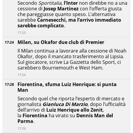
Secondo
Sportitalia
,
l’Inter
non direbbe no a una
cessione di
Josep Martinez
con l’offerta giusta
che pareggiasse quanto speso. L’alternativa
sarebbe
Carnesecchi, ma l’arrivo immediato
sarebbe complicato
.
17:23
Milan, su Okafor due club di Premier
17:24
Il Milan continua a lavorare alla cessione di Noah
Okafor, dopo il mancato trasferimento al Lipsia.
Sul giocatore, scrive La Gazzetta dello Sport, ci
sarebbero Bournemouth e West Ham.
17:24
Fiorentina, sfuma Luiz Henrique: si punta
17:28
Man
Secondo quel che riporta l’esperto di mercato e
giornalista
Gianluca Di Marzio
, dopo l’ufficialità
dell’arrivo di
Luiz Henrique allo Zenit
,
la
Fiorentina
ha virato su
Dennis Man del
Parma
.
17:29