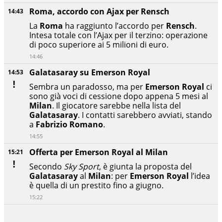
Roma, accordo con Ajax per Rensch
14:43
La
Roma
ha raggiunto l’accordo per
Rensch
.
Intesa totale con l’Ajax per il terzino: operazione
di poco superiore ai 5 milioni di euro.
14:46
Galatasaray su Emerson Royal
14:53
Sembra un paradosso, ma per
Emerson Royal
ci
sono già voci di cessione dopo appena 5 mesi al
Milan
. Il giocatore sarebbe nella lista del
Galatasaray
. I contatti sarebbero avviati, stando
a
Fabrizio Romano
.
14:55
Offerta per Emerson Royal al Milan
15:21
Secondo
Sky Sport
, è giunta la proposta del
Galatasaray
al
Milan
: per
Emerson Royal
l’idea
è quella di un prestito fino a giugno.
15:22