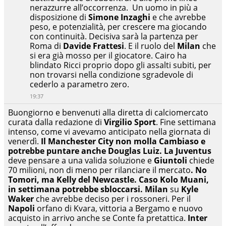
nerazzurre all’occorrenza. Un uomo in più a
disposizione di
Simone Inzaghi
e che avrebbe
peso, e potenzialità, per crescere ma giocando
con continuità. Decisiva sarà la partenza per
Roma di
Davide Frattesi
. E il ruolo del
Milan
che
si era già mosso per il giocatore. Cairo ha
blindato Ricci proprio dopo gli assalti subiti, per
non trovarsi nella condizione sgradevole di
cederlo a parametro zero.
19:37
Buongiorno e benvenuti alla diretta di calciomercato
curata dalla redazione di
Virgilio Sport
. Fine settimana
intenso, come vi avevamo anticipato nella giornata di
venerdì.
Il Manchester City non molla Cambiaso e
potrebbe puntare anche Douglas Luiz. La Juventus
deve pensare a una valida soluzione e
Giuntoli
chiede
70 milioni, non di meno per rilanciare il mercato
. No
Tomori, ma Kelly del Newcastle. Caso Kolo Muani,
in settimana potrebbe sbloccarsi.
Milan
su
Kyle
Waker
che avrebbe deciso per i rossoneri. Per il
Napoli
orfano di Kvara, vittoria a Bergamo e nuovo
acquisto in arrivo anche se Conte fa pretattica.
Inter