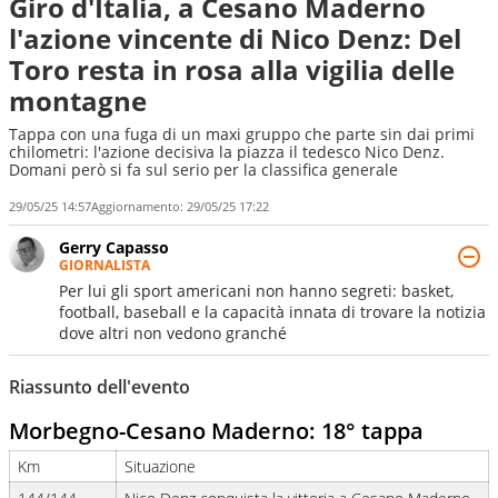
Giro d'Italia, a Cesano Maderno
l'azione vincente di Nico Denz: Del
Toro resta in rosa alla vigilia delle
montagne
Tappa con una fuga di un maxi gruppo che parte sin dai primi
chilometri: l'azione decisiva la piazza il tedesco Nico Denz.
Domani però si fa sul serio per la classifica generale
29/05/25 14:57
Aggiornamento:
29/05/25 17:22
Gerry Capasso
GIORNALISTA
Per lui gli sport americani non hanno segreti: basket,
football, baseball e la capacità innata di trovare la notizia
dove altri non vedono granché
Riassunto dell'evento
Morbegno-Cesano Maderno
: 18° tappa
Km
Situazione