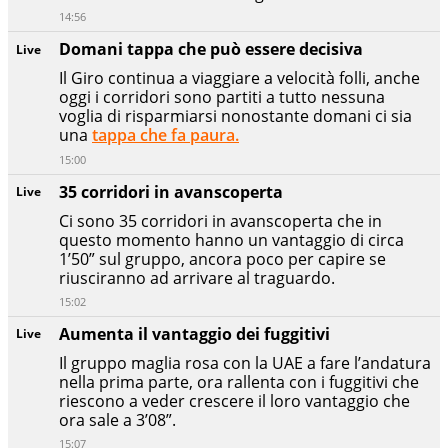
14:56
Domani tappa che può essere decisiva
Live
Il Giro continua a viaggiare a velocità folli, anche
oggi i corridori sono partiti a tutto nessuna
voglia di risparmiarsi nonostante domani ci sia
una
tappa che fa paura.
15:00
35 corridori in avanscoperta
Live
Ci sono 35 corridori in avanscoperta che in
questo momento hanno un vantaggio di circa
1’50” sul gruppo, ancora poco per capire se
riusciranno ad arrivare al traguardo.
15:02
Aumenta il vantaggio dei fuggitivi
Live
Il gruppo maglia rosa con la UAE a fare l’andatura
nella prima parte, ora rallenta con i fuggitivi che
riescono a veder crescere il loro vantaggio che
ora sale a 3’08”.
15:07