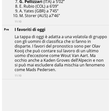
G. Pellizzari
(ITA) a 5’02”
E. Rubio (COL) a 6’09”
A. Yates (GBR) a 7’45”
M. Storer (AUS) a7’46”
11:10
I favoriti di oggi
Pre
La tappa di oggi è adatta a una volatola di gruppo
con gli uomini di classifica che si fanno in
disparte. I favori del pronostico sono per Olav
Kooij che può contare sul lavoro di un ultimo
uomo d’eccezione come Wout Van Aart. Ma
occhio anche a Kaden Groves dell’Alpecin e non
si può mai escludere dalla mischia un fenomeno
come Mads Pedersen.
11:10