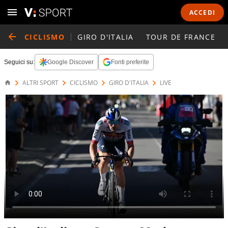
ACCEDI
CICLISMO
GIRO D'ITALIA
TOUR DE FRANCE
Seguici su:
Google Discover
Fonti preferite
ALTRI SPORT
CICLISMO
GIRO D'ITALIA
LIVE