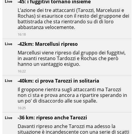
-45: i fuggitivi tornano insieme
Live
L’azione dei tre attaccanti (Tarozzi, Marcelussi e
Rochas) si esaurisce con il resto del gruppone dei
battistrada che sta rientrando su di di loro
abbastanza velocemente.
16:18
-42km: Marcellusi ripreso
Live
Marcellusi viene ripreso dal gruppo dei fuggitivi,
in avanti restano Tardozzi e Rochas che però
hanno un vantaggio esiguo.
16:22
-40km: ci prova Tarozzi in solitaria
Live
Il groppone rientra sugli attaccanti ma Tarozzi
non ci sta e prova ancora a ripartire sperando in
un po’ di disaccordo alle sue spalle.
16:25
-36 km: ripreso anche Tarozzi
Live
Davanti ripreso anche Tarozzi ma adesso la
situazione è incandescente con una serie di scatti