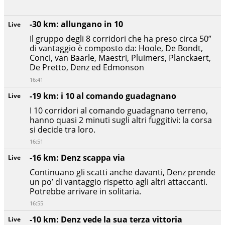
-30 km: allungano in 10
Live
Il gruppo degli 8 corridori che ha preso circa 50”
di vantaggio è composto da: Hoole, De Bondt,
Conci, van Baarle, Maestri, Pluimers, Planckaert,
De Pretto, Denz ed Edmonson
16:41
-19 km: i 10 al comando guadagnano
Live
I 10 corridori al comando guadagnano terreno,
hanno quasi 2 minuti sugli altri fuggitivi: la corsa
si decide tra loro.
16:51
-16 km: Denz scappa via
Live
Continuano gli scatti anche davanti, Denz prende
un po’ di vantaggio rispetto agli altri attaccanti.
Potrebbe arrivare in solitaria.
16:55
-10 km: Denz vede la sua terza vittoria
Live