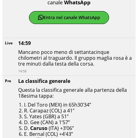
canale
WhatsApp
Entra nel canale WhatsApp
14:59
Live
Mancano poco meno di settantacinque
chilometri al traguardo. Il gruppo maglia rosa è a
tre minuti dalla testa della corsa.
14:58
La classifica generale
Pre
Questa la classifica generale alla partenza della
18esima tappa:
I. Del Toro (MEX) in 65h30’34”
R. Carapaz (COL) a 41″
S. Yates (GBR) a 51″
D. Gee (CAN) a 1’57”
D.
Caruso
(ITA) +3’06”
E. Bernal (COL) +4’43”