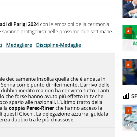
hanno segreti: basket, football, baseball e la capacità
ve altri non vedono granché
adi di Parigi 2024
con le emozioni della cerimonia
 che saranno protagonisti nelle prossime due settimane.
i
|
Medagliere
|
Discipline-Medaglie
le decisamente insolita quella che è andata in
a Senna come punto di riferimento. L’arrivo delle
a dubbio inedito ma non ha convinto tutto. Tanti
SP
o che forse hanno avuto più effetto in tv che
co spazio alle nazionali. L’ultimo tratto della
 alla
coppia Perec-Riner
che hanno acceso la
 questi Giochi. La delegazione azzurra, guidata
senza dubbio tra le più chiassose.