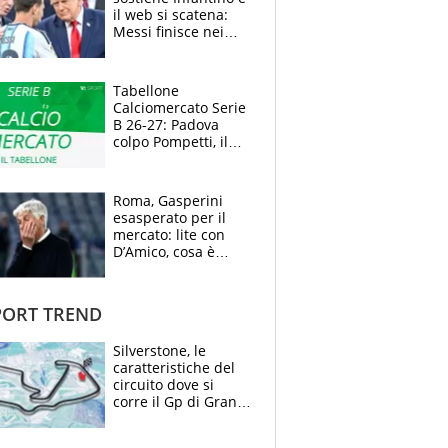
il web si scatena:
Messi finisce nei
meme, la Seleccion
travolta dalle
polemiche
Tabellone
Calciomercato Serie
B 26-27: Padova
colpo Pompetti, il
Sudtirol annuncia
Bjarkason
Roma, Gasperini
esasperato per il
mercato: lite con
D’Amico, cosa è
successo dopo il flop
per Nusa
ORT TREND
Silverstone, le
caratteristiche del
circuito dove si
corre il Gp di Gran
Bretagna del
Motomondiale