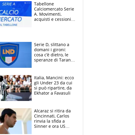
Tabellone
Calciomercato Serie
A. Movimenti,
acquisti e cessioni:
estate 2026-27
Serie D, slittano a
domani i gironi:
cosa c’è dietro, le
speranze di Taranto
e Messina, chi può
essere ripescato
Italia, Mancini: ecco
gli Under 23 da cui
si può ripartire, da
Ekhator a Favasuli
Alcaraz si ritira da
Cincinnati, Carlos
rinvia la sfida a
Sinner e ora US
Open di nuovo a