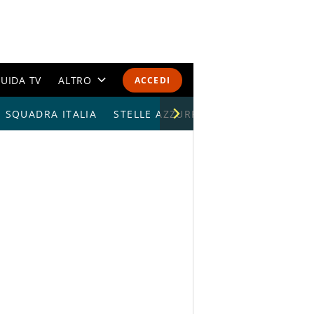
UIDA TV
ALTRO
ACCEDI
SQUADRA ITALIA
CALENDARI E CLASSIFICHE
STELLE AZZURRE
ALTRI SPORT
MONDIALI 2026
OLIMPIADI
GOSSIP
LIFESTYLE