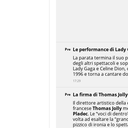
Le performance di Lady 
Pre
La parata termina il suo 
degli altri spettacoli e so
Lady Gaga e Celine Dion, c
1996 e torna a cantare do
17:29
La firma di Thomas Joll
Pre
Il direttore artistico dell
francese
Thomas Jolly
me
Pladec
. Le “voci di dentr
volta ad esaltare la “gra
pizzico di ironia e lo spett