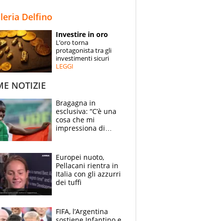
STORIE
lleria Delfino
SPECIALI
Investire in oro
L’oro torna
ESPERTI
protagonista tra gli
investimenti sicuri
LEGGI
CONTATTI
ME NOTIZIE
Bragagna in
esclusiva: “C’è una
cosa che mi
impressiona di
Doualla. Jacobs?
Ecco come è rinato”.
E svela la sorpresa
Europei nuoto,
agli Europei
Pellacani rientra in
Italia con gli azzurri
dei tuffi
FIFA, l’Argentina
sostiene Infantino e