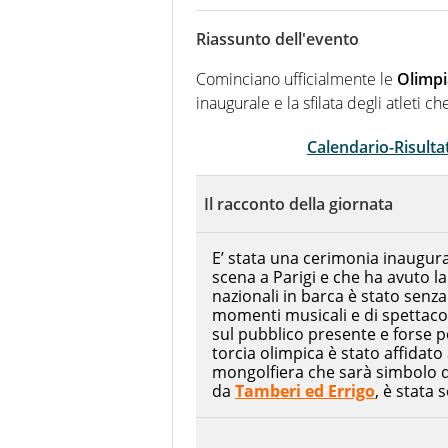
Per lui gli sport americani non 
innata di trovare la notizia do
Riassunto dell'evento
Cominciano ufficialmente le
Olimpi
inaugurale e la sfilata degli atleti
Calendario-Risultat
Il racconto della giornata
E’ stata una cerimonia inaugura
scena a Parigi e che ha avuto l
nazionali in barca è stato senz
momenti musicali e di spettacol
sul pubblico presente e forse po
torcia olimpica è stato affidato
mongolfiera che sarà simbolo di
da
Tamberi ed Errigo
, è stata 