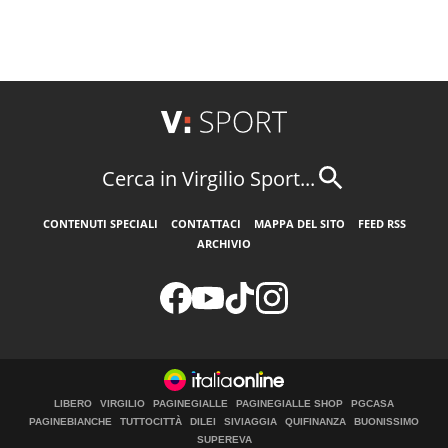
Cerca in Virgilio Sport...
CONTENUTI SPECIALI
CONTATTACI
MAPPA DEL SITO
FEED RSS
ARCHIVIO
LIBERO
VIRGILIO
PAGINEGIALLE
PAGINEGIALLE SHOP
PGCASA
PAGINEBIANCHE
TUTTOCITTÀ
DILEI
SIVIAGGIA
QUIFINANZA
BUONISSIMO
SUPEREVA