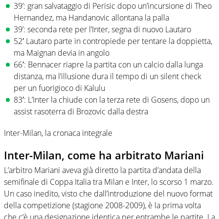
39’: gran salvataggio di Perisic dopo un’incursione di Theo
Hernandez, ma Handanovic allontana la palla
39’: seconda rete per l’Inter, segna di nuovo Lautaro
52′ Lautaro parte in contropiede per tentare la doppietta,
ma Maignan devia in angolo
66′: Bennacer riapre la partita con un calcio dalla lunga
distanza, ma l’illusione dura il tempo di un silent check
per un fuorigioco di Kalulu
83′: L’Inter la chiude con la terza rete di Gosens, dopo un
assist rasoterra di Brozovic dalla destra
Inter-Milan, la cronaca integrale
Inter-Milan, come ha arbitrato Mariani
L’arbitro Mariani aveva già diretto la partita d’andata della
semifinale di Coppa Italia tra Milan e Inter, lo scorso 1 marzo.
Un caso inedito, visto che dall’introduzione del nuovo format
della competizione (stagione 2008-2009), è la prima volta
che c’è una designazione identica per entrambe le partite. La