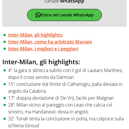
canale
WhatsApp
Entra nel canale WhatsApp
Inter-Milan, gli highlights:
Inter-Milan, come ha arbitrato Mariani
Inter-Milan, i migliori e i peggiori
Inter-Milan, gli highlights:
4′: la gara si sblocca subito con il gol di Lautaro Martínez,
dopo il cross servito da Darmian
15′: conclusione dal limite di Calhanoglu, palla deviata in
angolo da Calabria
17′: doppia deviazione di De Vrij, facile per Maignan
28′: Milan vicino al pareggio con Leao che calcia col
sinistro, ma Handanovic devia in angolo
32’: Tonali tenta la conclusione in porta, ma colpisce sulla
schiena Giroud