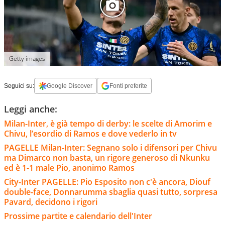
Getty images
Seguici su:
Google Discover
Fonti preferite
Leggi anche:
Milan-Inter, è già tempo di derby: le scelte di Amorim e
Chivu, l’esordio di Ramos e dove vederlo in tv
PAGELLE Milan-Inter: Segnano solo i difensori per Chivu
ma Dimarco non basta, un rigore generoso di Nkunku
ed è 1-1 male Pio, anonimo Ramos
City-Inter PAGELLE: Pio Esposito non c'è ancora, Diouf
double-face, Donnarumma sbaglia quasi tutto, sorpresa
Pavard, decidono i rigori
Prossime partite e calendario dell'Inter