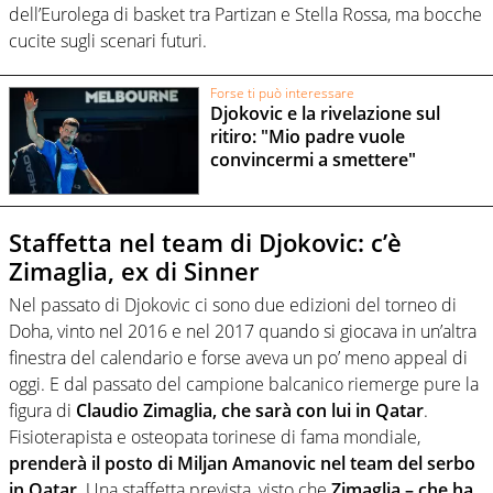
dell’Eurolega di basket tra Partizan e Stella Rossa, ma bocche
cucite sugli scenari futuri.
Forse ti può interessare
Djokovic e la rivelazione sul
ritiro: "Mio padre vuole
convincermi a smettere"
Staffetta nel team di Djokovic: c’è
Zimaglia, ex di Sinner
Nel passato di Djokovic ci sono due edizioni del torneo di
Doha, vinto nel 2016 e nel 2017 quando si giocava in un’altra
finestra del calendario e forse aveva un po’ meno appeal di
oggi. E dal passato del campione balcanico riemerge pure la
figura di
Claudio Zimaglia, che sarà con lui in Qatar
.
Fisioterapista e osteopata torinese di fama mondiale,
prenderà il posto di Miljan Amanovic nel team del serbo
in Qatar
. Una staffetta prevista, visto che
Zimaglia – che ha