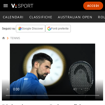
ACCEDI
CALENDARI
CLASSIFICHE
AUSTRALIAN OPEN
RO
Seguici su:
Google Discover
Fonti preferite
TENNIS