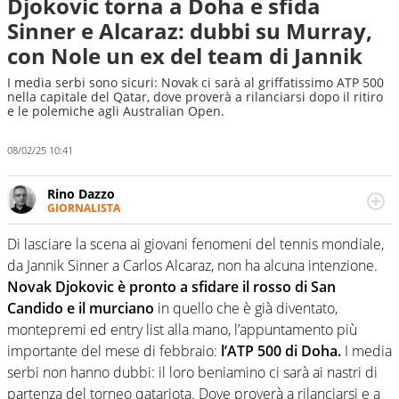
Djokovic torna a Doha e sfida
Sinner e Alcaraz: dubbi su Murray,
con Nole un ex del team di Jannik
I media serbi sono sicuri: Novak ci sarà al griffatissimo ATP 500
nella capitale del Qatar, dove proverà a rilanciarsi dopo il ritiro
e le polemiche agli Australian Open.
08/02/25 10:41
Rino Dazzo
GIORNALISTA
Se mai ci fosse modo di traslare il glossario del calcio in
una nicchia di esperti, lui ne farebbe parte. Non si perde
Di lasciare la scena ai giovani fenomeni del tennis mondiale,
una svista arbitrale né gli umori social del mondo delle
da Jannik Sinner a Carlos Alcaraz, non ha alcuna intenzione.
curve
Novak Djokovic è pronto a sfidare il rosso di San
Candido e il murciano
in quello che è già diventato,
montepremi ed entry list alla mano, l’appuntamento più
importante del mese di febbraio:
l’ATP 500 di Doha.
I media
serbi non hanno dubbi: il loro beniamino ci sarà ai nastri di
partenza del torneo qatariota. Dove proverà a rilanciarsi e a