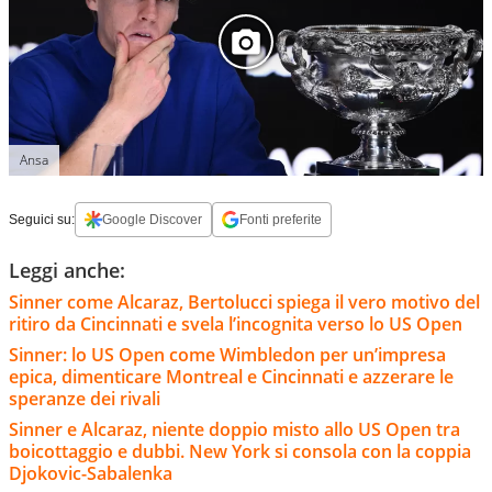
Ansa
Seguici su:
Google Discover
Fonti preferite
Leggi anche:
Sinner come Alcaraz, Bertolucci spiega il vero motivo del
ritiro da Cincinnati e svela l’incognita verso lo US Open
Sinner: lo US Open come Wimbledon per un’impresa
epica, dimenticare Montreal e Cincinnati e azzerare le
speranze dei rivali
Sinner e Alcaraz, niente doppio misto allo US Open tra
boicottaggio e dubbi. New York si consola con la coppia
Djokovic-Sabalenka