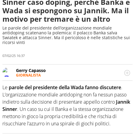
Sinner caso doping, perché Banka e
Wada si espongono su Jannik. Ma il
motivo per tremare è un altro
Le parole del presidente dell’organizzazione mondiale
antidoping scatenano la polemica: il polacco Banka salva
Swiatek e attacca Sinner. Ma il pericoloso è nelle statistiche sui
ricorsi vinti
07/02/25 16:37
Gerry Capasso
GIORNALISTA
Per lui gli sport americani non hanno segreti: basket,
football, baseball e la capacità innata di trovare la notizia
Le
parole del presidente della Wada fanno discutere
.
dove altri non vedono granché
L’organizzazione mondiale antidoping non fa nessun passo
indietro sulla decisione di presentare appello contro
Jannik
Sinner
. Un caso su cui il Banka e la stessa organizzazione
mettono in gioco la propria credibilità e che rischia di
risucchiare l’azzurro in una spirale di giochi politici.