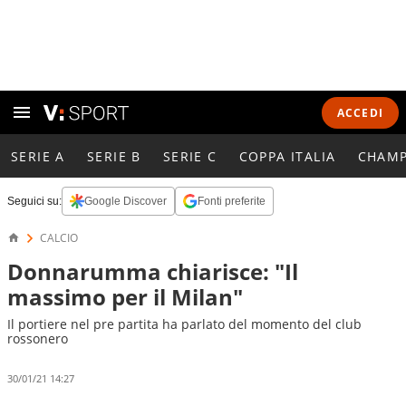
ACCEDI
SERIE A
SERIE B
SERIE C
COPPA ITALIA
CHAMP
Seguici su:
Google Discover
Fonti preferite
CALCIO
Donnarumma chiarisce: "Il
massimo per il Milan"
Il portiere nel pre partita ha parlato del momento del club
rossonero
30/01/21 14:27