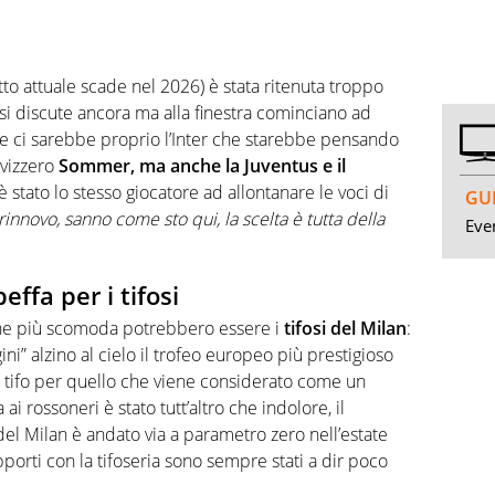
ratto attuale scade nel 2026) è stata ritenuta troppo
 si discute ancora ma alla finestra cominciano ad
ste ci sarebbe proprio l’Inter che starebbe pensando
svizzero
Sommer, ma anche la Juventus e il
è stato lo stesso giocatore ad allontanare le voci di
GUI
innovo, sanno come sto qui, la scelta è tutta della
Even
effa per i tifosi
ione più scomoda potrebbero essere i
tifosi del Milan
:
ini” alzino al cielo il trofeo europeo più prestigioso
 il tifo per quello che viene considerato come un
i rossoneri è stato tutt’altro che indolore, il
 del Milan è andato via a parametro zero nell’estate
orti con la tifoseria sono sempre stati a dir poco