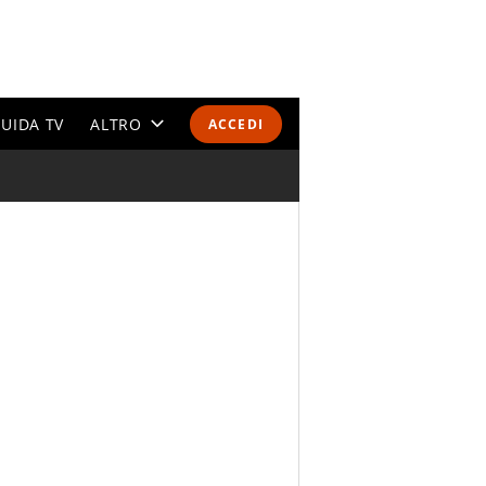
UIDA TV
ALTRO
ACCEDI
CALENDARI E CLASSIFICHE
ALTRI SPORT
MONDIALI 2026
OLIMPIADI
GOSSIP
LIFESTYLE