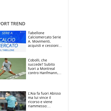
ORT TREND
Tabellone
Calciomercato Serie
A. Movimenti,
acquisti e cessioni:
estate 2026-27
Cobolli, che
succede? Subito
fuori a Montreal
contro Hanfmann,
per Flavio è tutta
colpa della tosse
L'Aia fa fuori Abisso
ma lui vince il
ricorso e viene
riammesso:
continua momento