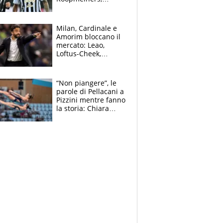
Romero si allontana
dall’Inter, Fiorentina
scatenata
Milan, Cardinale e
Amorim bloccano il
mercato: Leao,
Loftus-Cheek,
Estupinian e
Gimenez in bilico,
Soulè e Osorio nel
“Non piangere”, le
mirino
parole di Pellacani a
Pizzini mentre fanno
la storia: Chiara
batte anche il
record di Ceccon