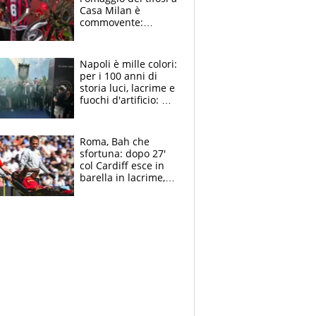
Casa Milan è
commovente:
maglie, bandiere,
sciarpe, lacrime e
bigliettini
Napoli è mille colori:
per i 100 anni di
storia luci, lacrime e
fuochi d'artificio: De
Laurentiis salta al
coro anti-Juve
Roma, Bah che
sfortuna: dopo 27'
col Cardiff esce in
barella in lacrime,
Dybala rigore da
schiaffi, i giallorossi
prendono 3 gol in
45'