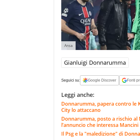
Ansa
Gianluigi Donnarumma
Seguici su:
Google Discover
Fonti pr
Leggi anche:
Donnarumma, papera contro le K-Le
City lo attaccano
Donnarumma, posto a rischio al 
l’annuncio che interessa Mancini
Il Psg e la "maledizione" di Donn