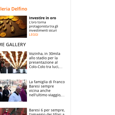
STORIE
lleria Delfino
SPECIALI
Investire in oro
L’oro torna
ESPERTI
protagonista tra gli
investimenti sicuri
LEGGI
CONTATTI
ME GALLERY
Vozinha, in 30mila
allo stadio per la
presentazione al
Colo-Colo tra luci,
spettacolo, elicotteri
e paracadutisti
La famiglia di Franco
Baresi sempre
vicina anche
nell'ultimo viaggio,
la moglie Maura, i
figli e i suoi cari
circondati
Baresi 6 per sempre,
dall'affetto dei tifosi
l'omaggio dei tifosi a