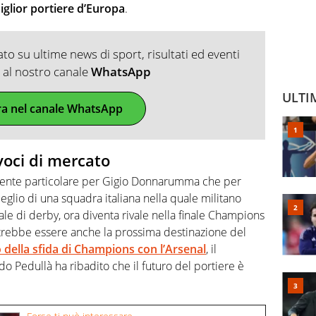
iglior portiere d’Europa
.
o su ultime news di sport, risultati ed eventi
ti al nostro canale
WhatsApp
ULTI
ra nel canale WhatsApp
 voci di mercato
ente particolare per Gigio Donnarumma che per
glio di una squadra italiana nella quale militano
vale di derby, ora diventa rivale nella finale Champions
trebbe essere anche la prossima destinazione del
 della sfida di Champions con l’Arsenal
, il
do Pedullà ha ribadito che il futuro del portiere è