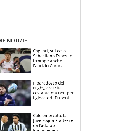
ME NOTIZIE
Cagliari, sul caso
Sebastiano Esposito
irrompe anche
Fabrizio Corona:
“Ecco cosa è
successo, ho le
prove”
Il paradosso del
rugby, crescita
costante ma non per
i giocatori: Dupont
(il più pagato al
mondo) guadagna
solo 1,4 milioni
Calciomercato: la
all'anno
Juve sogna Frattesi e
dà l’addio a
Koopmeiners,