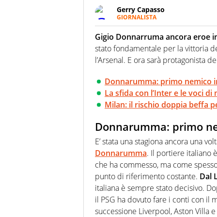
Gerry Capasso
GIORNALISTA
Per lui gli sport americani non 
innata di trovare la notizia do
Gigio Donnarruma ancora eroe 
stato fondamentale per la vittoria d
l’Arsenal. E ora sarà protagonista de
Donnarumma: primo nemico i
La sfida con l’Inter e le voci d
Milan: il rischio doppia beffa pe
Donnarumma: primo ne
E’ stata una stagiona ancora una vol
Donnarumma
. Il portiere italian
che ha commesso, ma come spesso su
punto di riferimento costante.
Dal 
italiana è sempre stato decisivo. 
il PSG ha dovuto fare i conti con il 
successione Liverpool, Aston Villa 