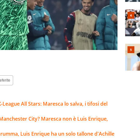
eferite
ague All Stars: Maresca lo salva, i tifosi del
Manchester City? Maresca non è Luis Enrique,
arumma, Luis Enrique ha un solo tallone d'Achille