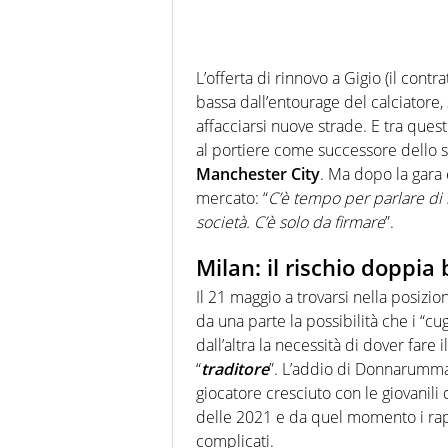
L’offerta di rinnovo a Gigio (il cont
bassa dall’entourage del calciatore,
affacciarsi nuove strade. E tra que
al portiere come successore dello 
Manchester City
. Ma dopo la gara 
mercato: “
C’è tempo per parlare di r
società. C’è solo da firmare
”.
Milan: il rischio doppia b
Il 21 maggio a trovarsi nella posiz
da una parte la possibilità che i “cug
dall’altra la necessità di dover fare
“
traditore
”. L’addio di Donnarumma a
giocatore cresciuto con le giovanili
delle 2021 e da quel momento i rapp
complicati.