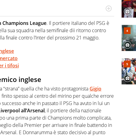
hanno segreti: basket, football, baseball e la capacità
ve altri non vedono granché
in Champions League
. Il portiere italiano del PSG è
ella sua squadra nella semifinale dii ritorno contro
lla finale contro l’Inter del prossimo 21 maggio.
nglese
i mercato
r i tifosi
mico inglese
ta “strana” quella che ha visto protagonista
Gigio
o è finito spesso al centro del mirino per qualche errore
ccesso anche in passato il PSG ha avuto in lui un
Liverpool all’Arsenal
, il portiere della nazionale
Dopo una prima parte di Champions molto complicata,
meglio della Premier per arrivare in finale battendo in
e Arsenal. E Donnarumma è stato decisivo al punto