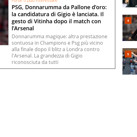
Forse ti può interessare
PSG, Donnarumma da Pallone d’oro:
la candidatura di Gigio è lanciata. Il
gesto di Vitinha dopo il match con
l’Arsenal
Donnarumma magique: altra prestazione
sontuosa in Champions e Psg più vicino
alla finale dopo il blitz a Londra contro
l'Arsenal. La grandezza di Gigio
riconosciuta da tutti