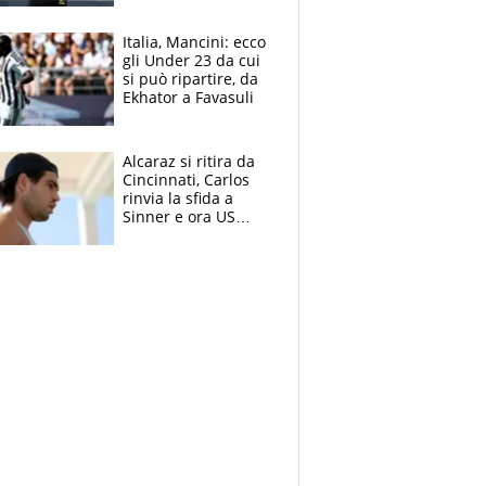
nero per gli arbitri
Italia, Mancini: ecco
gli Under 23 da cui
si può ripartire, da
Ekhator a Favasuli
Alcaraz si ritira da
Cincinnati, Carlos
rinvia la sfida a
Sinner e ora US
Open di nuovo a
rischio