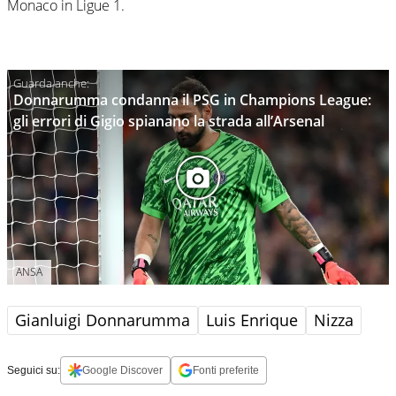
Monaco in Ligue 1.
Donnarumma condanna il PSG in Champions League:
gli errori di Gigio spianano la strada all’Arsenal
ANSA
Gianluigi Donnarumma
Luis Enrique
Nizza
Seguici su:
Google Discover
Fonti preferite