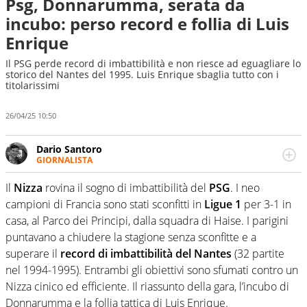
Psg, Donnarumma, serata da
incubo: perso record e follia di Luis
Enrique
Il PSG perde record di imbattibilità e non riesce ad eguagliare lo
storico del Nantes del 1995. Luis Enrique sbaglia tutto con i
titolarissimi
26/04/25 10:50
Dario Santoro
GIORNALISTA
Scrive, commenta, racconta lo sport in tutte le
sfaccettature. Tocca l'apice quando ha modo di
Il
Nizza
rovina il sogno di imbattibilità del
PSG
. I neo
concentrarsi sulle interviste ai grandi protagonisti
campioni di Francia sono stati sconfitti in
Ligue 1
per 3-1 in
casa, al Parco dei Principi, dalla squadra di Haise. I parigini
puntavano a chiudere la stagione senza sconfitte e a
superare il
record di imbattibilità del Nantes
(32 partite
nel 1994-1995). Entrambi gli obiettivi sono sfumati contro un
Nizza cinico ed efficiente. Il riassunto della gara, l’incubo di
Donnarumma e la follia tattica di Luis Enrique.