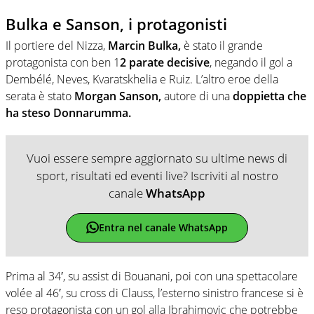
Bulka e Sanson, i protagonisti
Il portiere del Nizza,
Marcin Bulka,
è stato il grande
protagonista con ben 1
2 parate decisive
, negando il gol a
Dembélé, Neves, Kvaratskhelia e Ruiz. L’altro eroe della
serata è stato
Morgan Sanson,
autore di una
doppietta che
ha steso Donnarumma.
Vuoi essere sempre aggiornato su ultime news di
sport, risultati ed eventi live? Iscriviti al nostro
canale
WhatsApp
Entra nel canale WhatsApp
Prima al 34′, su assist di Bouanani, poi con una spettacolare
volée al 46′, su cross di Clauss, l’esterno sinistro francese si è
reso protagonista con un gol alla Ibrahimovic che potrebbe