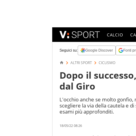
CALCIO
C
Seguici su:
Google Discover
Fonti pr
ALTRI SPORT
CICLISMO
Dopo il successo,
dal Giro
L'occhio anche se molto gonfio, 
scegliere la via della cautela e d
esami più approfonditi.
18/05/22 08:26