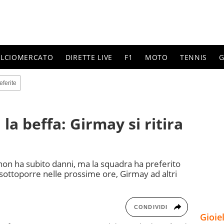
ALCIOMERCATO
DIRETTE LIVE
F1
MOTO
TENNIS
G
eferite
 la beffa: Girmay si ritira
non ha subito danni, ma la squadra ha preferito
i sottoporre nelle prossime ore, Girmay ad altri
CONDIVIDI
Gioie