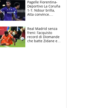
adesso
Pagelle Fiorentina-
Deportivo La Coruña
1-1: Ndour brilla,
Atta convince.
Pongracic rovina
tutto nel finale
Real Madrid senza
freni: l’acquisto
record di Diomande
che batte Zidane e
Ronaldo. Vinicius
rinnova: le cifre