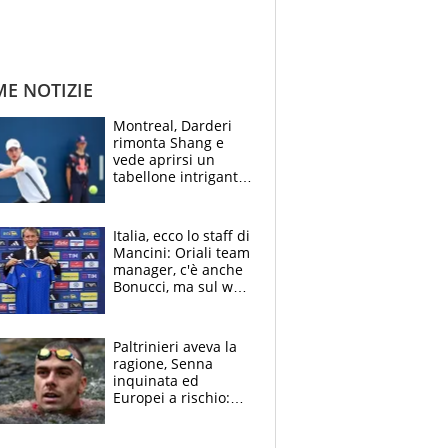
ME NOTIZIE
Montreal, Darderi
rimonta Shang e
vede aprirsi un
tabellone intrigante:
"Penso solo a
Borges, ma sono
felice del mio livello"
Italia, ecco lo staff di
Mancini: Oriali team
manager, c'è anche
Bonucci, ma sul web
infuria la polemica
Paltrinieri aveva la
ragione, Senna
inquinata ed
Europei a rischio:
allenamenti fermi,
cosa succede