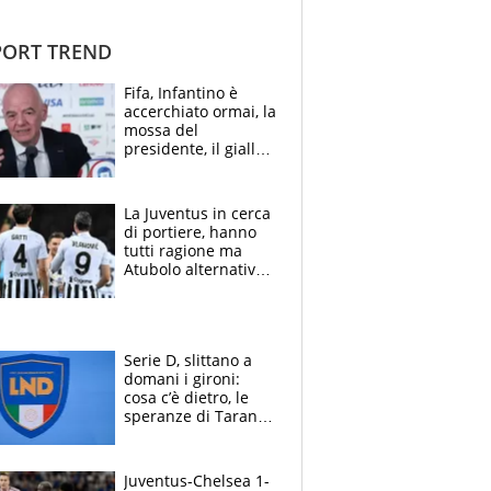
ORT TREND
Fifa, Infantino è
accerchiato ormai, la
mossa del
presidente, il giallo
dimissioni e la verità
sulla telefonata a
Trump
La Juventus in cerca
di portiere, hanno
tutti ragione ma
Atubolo alternativa
a Vicario non regge
e la soluzione
rimane Milinkovic-
Savic
Serie D, slittano a
domani i gironi:
cosa c’è dietro, le
speranze di Taranto
e Messina, chi può
essere ripescato
Juventus-Chelsea 1-