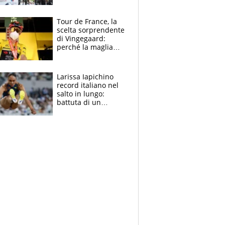
rito della Norvegia
di Haaland e
compagni
Tour de France, la
scelta sorprendente
di Vingegaard:
perché la maglia
gialla indossa la
mascherina, il
rischio da evitare
Larissa Iapichino
record italiano nel
salto in lungo:
battuta di un
centimetro mamma
Fiona May