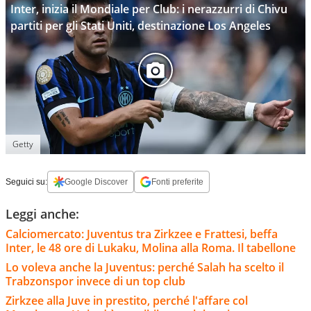
Inter, inizia il Mondiale per Club: i nerazzurri di Chivu
partiti per gli Stati Uniti, destinazione Los Angeles
Getty
Seguici su:
Google Discover
Fonti preferite
Leggi anche:
Calciomercato: Juventus tra Zirkzee e Frattesi, beffa
Inter, le 48 ore di Lukaku, Molina alla Roma. Il tabellone
Lo voleva anche la Juventus: perché Salah ha scelto il
Trabzonspor invece di un top club
Zirkzee alla Juve in prestito, perché l'affare col