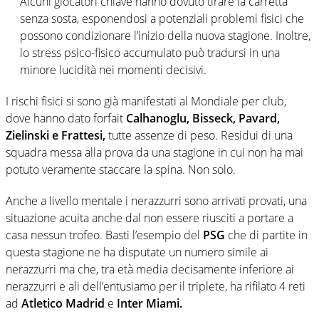
Alcuni giocatori chiave hanno dovuto tirare la carretta
senza sosta, esponendosi a potenziali problemi fisici che
possono condizionare l’inizio della nuova stagione. Inoltre,
lo stress psico-fisico accumulato può tradursi in una
minore lucidità nei momenti decisivi.
I rischi fisici si sono già manifestati al Mondiale per club,
dove hanno dato forfait
Calhanoglu, Bisseck, Pavard,
Zielinski e Frattesi,
tutte assenze di peso. Residui di una
squadra messa alla prova da una stagione in cui non ha mai
potuto veramente staccare la spina. Non solo.
Anche a livello mentale i nerazzurri sono arrivati provati, una
situazione acuita anche dal non essere riusciti a portare a
casa nessun trofeo. Basti l’esempio del
PSG
che di partite in
questa stagione ne ha disputate un numero simile ai
nerazzurri ma che, tra età media decisamente inferiore ai
nerazzurri e ali dell’entusiamo per il triplete, ha rifilato 4 reti
ad
Atletico Madrid
e
Inter Miami.