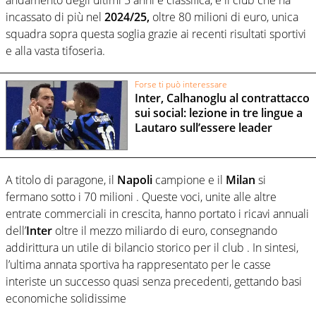
andamento degli ultimi 5 anni e classifica, è il club che ha
incassato di più nel
2024/25,
oltre 80 milioni di euro, unica
squadra sopra questa soglia grazie ai recenti risultati sportivi
e alla vasta tifoseria.
Forse ti può interessare
Inter, Calhanoglu al contrattacco
sui social: lezione in tre lingue a
Lautaro sull’essere leader
A titolo di paragone, il
Napoli
campione e il
Milan
si
fermano sotto i 70 milioni . Queste voci, unite alle altre
entrate commerciali in crescita, hanno portato i ricavi annuali
dell’
Inter
oltre il mezzo miliardo di euro, consegnando
addirittura un utile di bilancio storico per il club . In sintesi,
l’ultima annata sportiva ha rappresentato per le casse
interiste un successo quasi senza precedenti, gettando basi
economiche solidissime