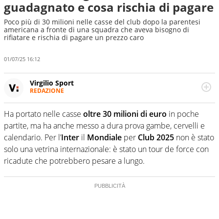
guadagnato e cosa rischia di pagare
Poco più di 30 milioni nelle casse del club dopo la parentesi
americana a fronte di una squadra che aveva bisogno di
rifiatare e rischia di pagare un prezzo caro
01/07/25 16:12
Virgilio Sport
REDAZIONE
Da oltre 20 anni informa in modo obiettivo e
appassionato su tutto il mondo dello sport. Calcio,
Ha portato nelle casse
oltre 30 milioni di euro
in poche
calciomercato, F1, Motomondiale ma anche tennis,
partite, ma ha anche messo a dura prova gambe, cervelli e
volley, basket: su Virgilio Sport i tifosi e gli appassionati
sanno che troveranno sempre copertura completa e
calendario. Per l’
Inter
il
Mondiale
per
Club 2025
non è stato
zero faziosità. La squadra di Virgilio Sport è formata da
solo una vetrina internazionale: è stato un tour de force con
giornalisti ed esperti di sport abili sia nel gioco di
ricadute che potrebbero pesare a lungo.
rimessa quando intercettano le notizie e le rilanciano
verso la rete, sia nella costruzione dal basso quando
creano contenuti 100% originali ed esclusivi.