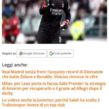
Seguici su:
Google Discover
Fonti preferite
Leggi anche:
Real Madrid senza freni: l’acquisto record di Diomande
che batte Zidane e Ronaldo. Vinicius rinnova: le cifre
Milan, per Leao porte in faccia dalla Premier: la strategia
di Amorim per recuperarlo e il grazie ad Allegri dopo il
derby
Lo voleva anche la Juventus: perché Salah ha scelto il
Trabzonspor invece di un top club