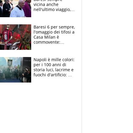
vicina anche
nell'ultimo viaggio,
la moglie Maura, i
figli e i suoi cari
circondati
Baresi 6 per sempre,
dall'affetto dei tifosi
l'omaggio dei tifosi a
Casa Milan è
commovente:
maglie, bandiere,
sciarpe, lacrime e
bigliettini
Napoli è mille colori:
per i 100 anni di
storia luci, lacrime e
fuochi d'artificio: De
Laurentiis salta al
coro anti-Juve