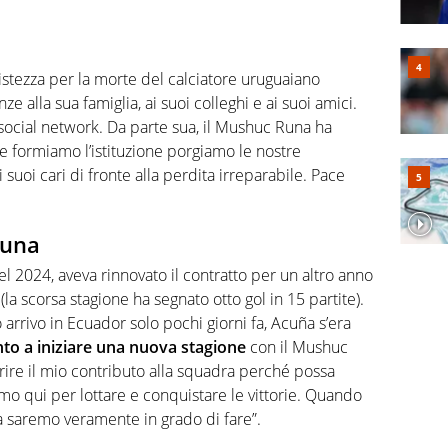
stezza per la morte del calciatore uruguaiano
 alla sua famiglia, ai suoi colleghi e ai suoi amici.
o social network. Da parte sua, il Mushuc Runa ha
he formiamo l’istituzione porgiamo le nostre
i suoi cari di fronte alla perdita irreparabile. Pace
cuna
l 2024, aveva rinnovato il contratto per un altro anno
la scorsa stagione ha segnato otto gol in 15 partite).
uo arrivo in Ecuador solo pochi giorni fa, Acuña s’era
to a iniziare una nuova stagione
con il Mushuc
rire il mio contributo alla squadra perché possa
iamo qui per lottare e conquistare le vittorie. Quando
a saremo veramente in grado di fare”.