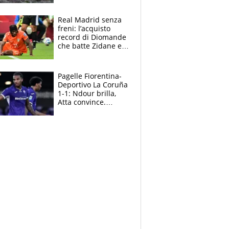
cosa succede
adesso
Real Madrid senza
freni: l’acquisto
record di Diomande
che batte Zidane e
Ronaldo. Vinicius
rinnova: le cifre
Pagelle Fiorentina-
Deportivo La Coruña
1-1: Ndour brilla,
Atta convince.
Pongracic rovina
tutto nel finale