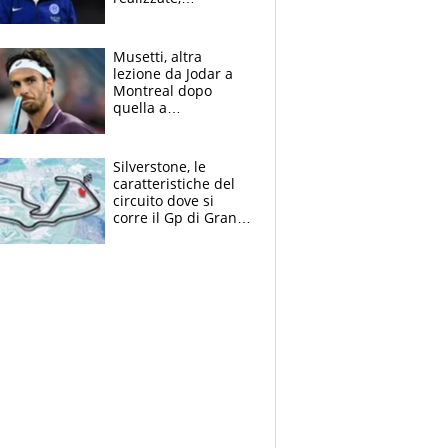
dobbiamo
completare la
squadra"
Musetti, altra
lezione da Jodar a
Montreal dopo
quella a
Washington: "Avrei
voluto spaccare
tutto"
Silverstone, le
caratteristiche del
circuito dove si
corre il Gp di Gran
Bretagna del
Motomondiale