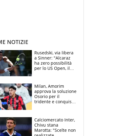
ME NOTIZIE
Rusedski, via libera
a Sinner: "Alcaraz
ha zero possibilità
per lo US Open, il
2026 forse è gà
finito per lui"
Milan, Amorim
approva la soluzione
Osorio per il
tridente e conquista
Jashari: la frecciata
dello svizzero all'ex
Allegri
Calciomercato Inter,
Chivu stana
Marotta: "Scelte non
realizzate,