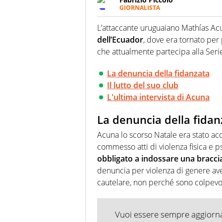
GIORNALISTA
Nella sua carriera ha seguito 
agenzie e testate. Esperienza
L’attaccante uruguaiano Mathías Acu
prevalentemente di calcio
dell’Ecuador
, dove era tornato pe
che attualmente partecipa alla Serie 
La denuncia della fidanzata
Il lutto del suo club
L'ultima intervista di Acuna
La denuncia della fidan
Acuna lo scorso Natale era stato acc
commesso atti di violenza fisica e ps
obbligato a indossare una braccia
denuncia per violenza di genere avev
cautelare, non perché sono colpevol
Vuoi essere sempre aggiornat