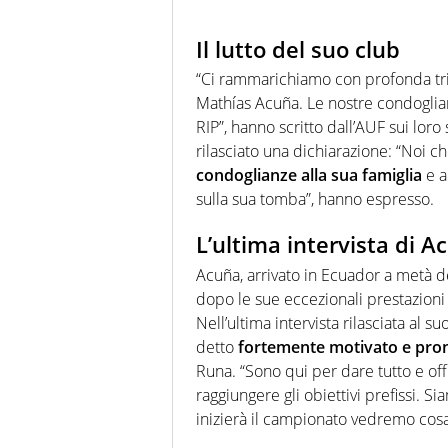
Il lutto del suo club
“Ci rammarichiamo con profonda tri
Mathías Acuña. Le nostre condoglianze
RIP”, hanno scritto dall’AUF sui lor
rilasciato una dichiarazione: “Noi c
condoglianze alla sua famiglia
e a
sulla sua tomba”, hanno espresso.
L’ultima intervista di A
Acuña, arrivato in Ecuador a metà de
dopo le sue eccezionali prestazioni (
Nell’ultima intervista rilasciata al s
detto
fortemente motivato e pron
Runa. “Sono qui per dare tutto e off
raggiungere gli obiettivi prefissi. S
inizierà il campionato vedremo cos