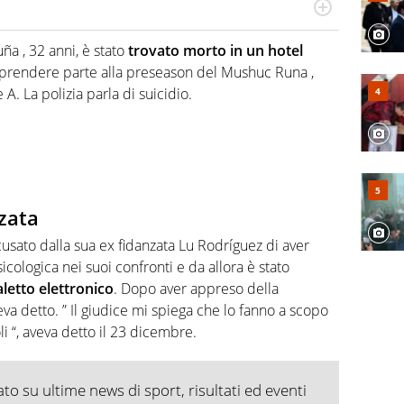
numerose manifestazioni sportive e collaborato con
, competenza, conoscenza e memoria storica. Si occupa
ña , 32 anni, è stato
trovato morto in un hotel
r prendere parte alla preseason del Mushuc Runa ,
A. La polizia parla di suicidio.
zata
usato dalla sua ex fidanzata Lu Rodríguez di aver
icologica nei suoi confronti e da allora è stato
letto elettronico
. Dopo aver appreso della
a detto. ” Il giudice mi spiega che lo fanno a scopo
i “, aveva detto il 23 dicembre.
o su ultime news di sport, risultati ed eventi