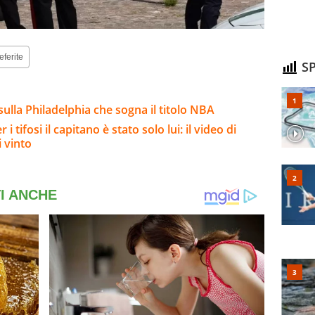
eferite
SP
sulla Philadelphia che sogna il titolo NBA
 tifosi il capitano è stato solo lui: il video di
i vinto