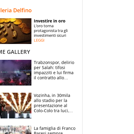
STORIE
lleria Delfino
SPECIALI
Investire in oro
L’oro torna
ESPERTI
protagonista tra gli
investimenti sicuri
LEGGI
CONTATTI
ME GALLERY
Trabzonspor, delirio
per Salah: tifosi
impazziti e lui firma
il contratto allo
stadio
Vozinha, in 30mila
allo stadio per la
presentazione al
Colo-Colo tra luci,
spettacolo, elicotteri
e paracadutisti
La famiglia di Franco
Baresi sempre