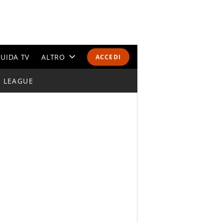
UIDA TV
ALTRO
ACCEDI
I LEAGUE
CALENDARI E CLASSIFICHE
ALTRI SPORT
MONDIALI 2026
OLIMPIADI
GOSSIP
LIFESTYLE