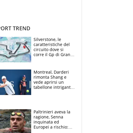
ORT TREND
Silverstone, le
caratteristiche del
circuito dove si
corre il Gp di Gran
Bretagna del
Motomondiale
Montreal, Darderi
rimonta Shang e
vede aprirsi un
tabellone intrigante:
"Penso solo a
Borges, ma sono
felice del mio livello"
Paltrinieri aveva la
ragione, Senna
inquinata ed
Europei a rischio:
allenamenti fermi,