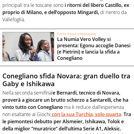
principali tra le toscane sono
i ritorni del libero Castillo, ex
proprio di Milano, e dell’opposto Mingardi,
di rientro da
Vallefoglia.
Forse ti può interessare
La Numia Vero Volley si
presenta: Egonu accoglie Danesi
(e Pietrini) e lancia la sfida a
Conegliano
Conegliano sfida Novara: gran duello tra
Gaby e Ishikawa
Nella seconda semifinal
e Bernardi, tecnico di Novara,
proverà a giocare un brutto scherzo a Santarelli, che ha
vinto tutto con Conegliano
ma è reduce dall’esperienza
non esaltante ai Giochi
con la sua Turchia, solo quarta
.
Tra
le piemontesi debutto per Alsmeier, Ishikawa, Tolok e
della miglior “muratrice” dell’ultima Serie A1, Aleksic.