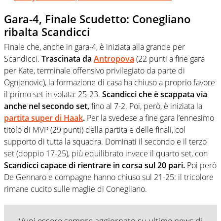
Gara-4, Finale Scudetto: Conegliano
ribalta Scandicci
Finale che, anche in gara-4, è iniziata alla grande per
Scandicci.
Trascinata da
Antropova
(22 punti a fine gara
per Kate, terminale offensivo privilegiato da parte di
Ognjenovic), la formazione di casa ha chiuso a proprio favore
il primo set in volata: 25-23.
Scandicci che è scappata via
anche nel secondo set,
fino al 7-2. Poi, però, è iniziata la
partita super di Haak
.
Per la svedese a fine gara l’ennesimo
titolo di MVP (29 punti) della partita e delle finali, col
supporto di tutta la squadra. Dominati il secondo e il terzo
set (doppio 17-25), più equilibrato invece il quarto set, con
Scandicci capace di rientrare in corsa sul 20 pari.
Poi però
De Gennaro e compagne hanno chiuso sul 21-25: il tricolore
rimane cucito sulle maglie di Conegliano.
Vuoi essere sempre aggiornato su ultime news di