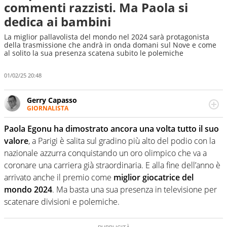
commenti razzisti. Ma Paola si
dedica ai bambini
La miglior pallavolista del mondo nel 2024 sarà protagonista
della trasmissione che andrà in onda domani sul Nove e come
al solito la sua presenza scatena subito le polemiche
01/02/25 20:48
Gerry Capasso
GIORNALISTA
Per lui gli sport americani non hanno segreti: basket,
football, baseball e la capacità innata di trovare la notizia
Paola Egonu ha dimostrato ancora una volta tutto il suo
dove altri non vedono granché
valore
, a Parigi è salita sul gradino più alto del podio con la
nazionale azzurra conquistando un oro olimpico che va a
coronare una carriera già straordinaria. E alla fine dell’anno è
arrivato anche il premio come
miglior giocatrice del
mondo 2024
. Ma basta una sua presenza in televisione per
scatenare divisioni e polemiche.