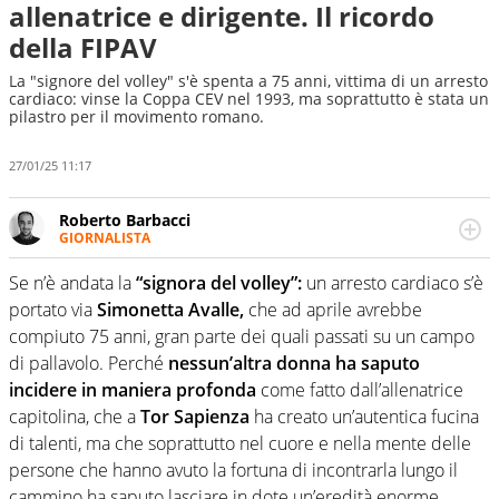
allenatrice e dirigente. Il ricordo
della FIPAV
La "signore del volley" s'è spenta a 75 anni, vittima di un arresto
cardiaco: vinse la Coppa CEV nel 1993, ma soprattutto è stata un
pilastro per il movimento romano.
27/01/25 11:17
Roberto Barbacci
GIORNALISTA
Giornalista (pubblicista) sportivo a tutto campo, è il
tuttologo di Virgilio Sport. Provate a chiedergli di boxe, di
Se n’è andata la
“signora del volley”:
un arresto cardiaco s’è
scherma, di volley o di curling: ve ne farà innamorare
portato via
Simonetta Avalle,
che ad aprile avrebbe
compiuto 75 anni, gran parte dei quali passati su un campo
di pallavolo. Perché
nessun’altra donna ha saputo
incidere in maniera profonda
come fatto dall’allenatrice
capitolina, che a
Tor Sapienza
ha creato un’autentica fucina
di talenti, ma che soprattutto nel cuore e nella mente delle
persone che hanno avuto la fortuna di incontrarla lungo il
cammino ha saputo lasciare in dote un’eredità enorme,