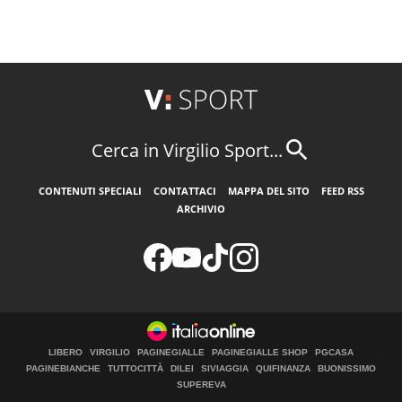
Cerca in Virgilio Sport...
CONTENUTI SPECIALI
CONTATTACI
MAPPA DEL SITO
FEED RSS
ARCHIVIO
LIBERO
VIRGILIO
PAGINEGIALLE
PAGINEGIALLE SHOP
PGCASA
PAGINEBIANCHE
TUTTOCITTÀ
DILEI
SIVIAGGIA
QUIFINANZA
BUONISSIMO
SUPEREVA