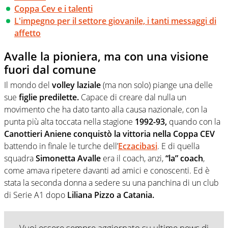
Coppa Cev e i talenti
L'impegno per il settore giovanile, i tanti messaggi di
affetto
Avalle la pioniera, ma con una visione
fuori dal comune
Il mondo del
volley laziale
(ma non solo) piange una delle
sue
figlie predilette.
Capace di creare dal nulla un
movimento che ha dato tanto alla causa nazionale, con la
punta più alta toccata nella stagione
1992-93,
quando con la
Canottieri Aniene
conquistò la vittoria nella Coppa CEV
battendo in finale le turche dell’
Eczacibasi
. E di quella
squadra
Simonetta Avalle
era il coach, anzi,
“la” coach
,
come amava ripetere davanti ad amici e conoscenti. Ed è
stata la seconda donna a sedere su una panchina di un club
di Serie A1 dopo
Liliana Pizzo
a
Catania.
Vuoi essere sempre aggiornato su ultime news di