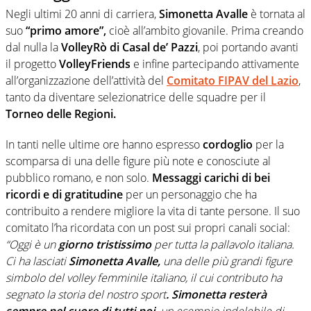
Negli ultimi 20 anni di carriera,
Simonetta Avalle
è tornata al
suo
“primo amore”,
cioè all’ambito giovanile. Prima creando
dal nulla la
VolleyRò
di Casal de’ Pazzi
, poi portando avanti
il progetto
VolleyFriends
e infine partecipando attivamente
all’organizzazione dell’attività del
Comitato FIPAV del Lazio
,
tanto da diventare selezionatrice delle squadre per il
Torneo delle Regioni.
In tanti nelle ultime ore hanno espresso
cordoglio
per la
scomparsa di una delle figure più note e conosciute al
pubblico romano, e non solo.
Messaggi carichi di bei
ricordi e di gratitudine
per un personaggio che ha
contribuito a rendere migliore la vita di tante persone. Il suo
comitato l’ha ricordata con un post sui propri canali social:
“Oggi è un
giorno tristissimo
per tutta la pallavolo italiana.
Ci ha lasciati
Simonetta Avalle,
una delle più grandi figure
simbolo del volley femminile italiano, il cui contributo ha
segnato la storia del nostro sport
. Simonetta resterà
sempre nel cuore di tutti noi,
un esempio indelebile di