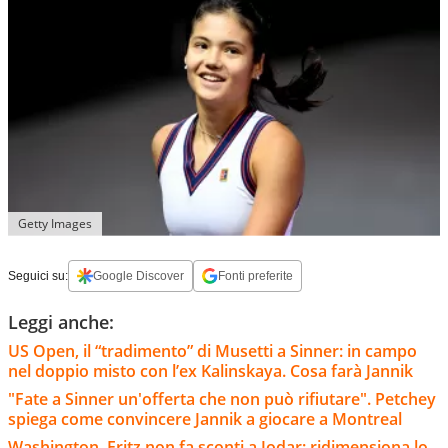
Getty Images
Seguici su:
Google Discover
Fonti preferite
Leggi anche:
US Open, il “tradimento” di Musetti a Sinner: in campo
nel doppio misto con l’ex Kalinskaya. Cosa farà Jannik
"Fate a Sinner un'offerta che non può rifiutare". Petchey
spiega come convincere Jannik a giocare a Montreal
Washington, Fritz non fa sconti a Jodar: ridimensiona lo