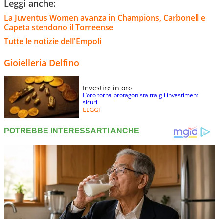
Leggi anche:
La Juventus Women avanza in Champions, Carbonell e
Capeta stendono il Torreense
Tutte le notizie dell'Empoli
Gioielleria Delfino
Investire in oro
L’oro torna protagonista tra gli investimenti
sicuri
LEGGI