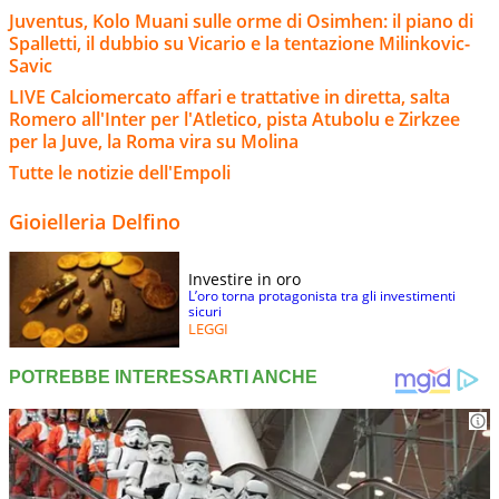
Juventus, Kolo Muani sulle orme di Osimhen: il piano di
Spalletti, il dubbio su Vicario e la tentazione Milinkovic-
Savic
LIVE Calciomercato affari e trattative in diretta, salta
Romero all'Inter per l'Atletico, pista Atubolu e Zirkzee
per la Juve, la Roma vira su Molina
Tutte le notizie dell'Empoli
Gioielleria Delfino
Investire in oro
L’oro torna protagonista tra gli investimenti
sicuri
LEGGI