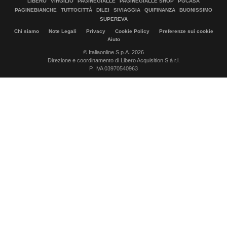
LIBERO
VIRGILIO
PAGINEGIALLE
PAGINEGIALLE SHOP
PGCASA
PAGINEBIANCHE
TUTTOCITTÀ
DILEI
SIVIAGGIA
QUIFINANZA
BUONISSIMO
SUPEREVA
Chi siamo
Note Legali
Privacy
Cookie Policy
Preferenze sui cookie
Aiuto
© Italiaonline S.p.A. 2026
Direzione e coordinamento di Libero Acquisition S.á r.l.
P. IVA 03970540963