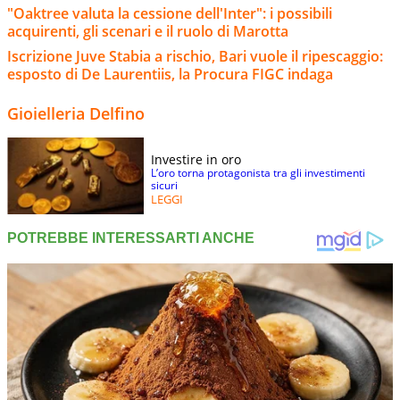
"Oaktree valuta la cessione dell'Inter": i possibili
acquirenti, gli scenari e il ruolo di Marotta
Iscrizione Juve Stabia a rischio, Bari vuole il ripescaggio:
esposto di De Laurentiis, la Procura FIGC indaga
Gioielleria Delfino
Investire in oro
L’oro torna protagonista tra gli investimenti
sicuri
LEGGI