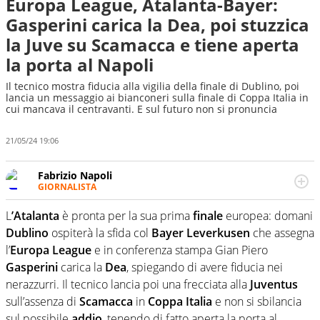
Europa League, Atalanta-Bayer:
Gasperini carica la Dea, poi stuzzica
la Juve su Scamacca e tiene aperta
la porta al Napoli
Il tecnico mostra fiducia alla vigilia della finale di Dublino, poi
lancia un messaggio ai bianconeri sulla finale di Coppa Italia in
cui mancava il centravanti. E sul futuro non si pronuncia
21/05/24 19:06
Fabrizio Napoli
GIORNALISTA
Giornalista professionista, per Virgilio Sport segue anche
il calcio ma è con la pallanuoto che esalta competenze e
L
’Atalanta
è pronta per la sua prima
finale
europea: domani
passioni. Cura la comunicazione di HaBaWaBa, il più
Dublino
ospiterà la sfida col
Bayer Leverkusen
che assegna
grande festival di waterpolo per bambini al mondo
l’
Europa League
e in conferenza stampa Gian Piero
Gasperini
carica la
Dea
, spiegando di avere fiducia nei
nerazzurri. Il tecnico lancia poi una frecciata alla
Juventus
sull’assenza di
Scamacca
in
Coppa Italia
e non si sbilancia
sul possibile
addio
, tenendo di fatto aperta la porta al