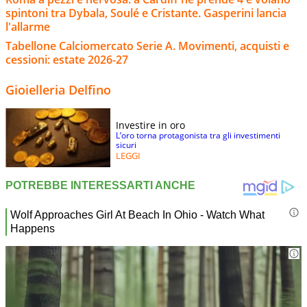
spintoni tra Dybala, Soulé e Cristante. Gasperini lancia
l'allarme
Tabellone Calciomercato Serie A. Movimenti, acquisti e
cessioni: estate 2026-27
Gioielleria Delfino
Investire in oro
L’oro torna protagonista tra gli investimenti
sicuri
LEGGI