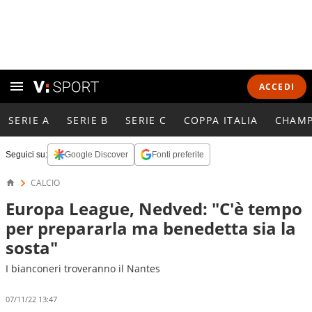
ACCEDI
SERIE A
SERIE B
SERIE C
COPPA ITALIA
CHAMP
Seguici su:
Google Discover
Fonti preferite
CALCIO
Europa League, Nedved: "C'è tempo
per prepararla ma benedetta sia la
sosta"
I bianconeri troveranno il Nantes
07/11/22 13:47