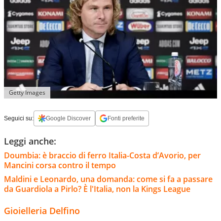
Getty Images
Seguici su:
Google Discover
Fonti preferite
Leggi anche:
Doumbia: è braccio di ferro Italia-Costa d’Avorio, per
Mancini corsa contro il tempo
Maldini e Leonardo, una domanda: come si fa a passare
da Guardiola a Pirlo? È l'Italia, non la Kings League
Gioielleria Delfino