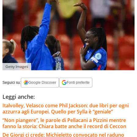
Getty Images
Seguici su:
Google Discover
Fonti preferite
Leggi anche:
Italvolley, Velasco come Phil Jackson: due libri per ogni
azzurra agli Europei. Quello per Sylla è “geniale”
“Non piangere”, le parole di Pellacani a Pizzini mentre
fanno la storia: Chiara batte anche il record di Ceccon
De Giorgi ci crede: Michieletto convocato nel raduno