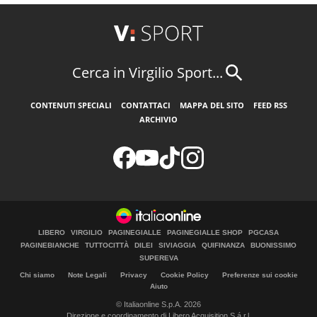
Cerca in Virgilio Sport...
CONTENUTI SPECIALI
CONTATTACI
MAPPA DEL SITO
FEED RSS
ARCHIVIO
LIBERO
VIRGILIO
PAGINEGIALLE
PAGINEGIALLE SHOP
PGCASA
PAGINEBIANCHE
TUTTOCITTÀ
DILEI
SIVIAGGIA
QUIFINANZA
BUONISSIMO
SUPEREVA
Chi siamo
Note Legali
Privacy
Cookie Policy
Preferenze sui cookie
Aiuto
© Italiaonline S.p.A. 2026
Direzione e coordinamento di Libero Acquisition S.á r.l.