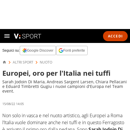
ACCEDI
Seguici su:
Google Discover
Fonti preferite
ALTRI SPORT
NUOTO
Europei, oro per l'Italia nei tuffi
Sarah Jodoin Di Maria, Andreas Sargent Larsen, Chiara Pellacani
e Eduard Timbretti Gugiu i nuovi campioni d'Europa nel Team
event.
15/08/22 14:05
Non solo in vasca e nel nuoto artistico, agli Europei a Roma
l’Italia vuole dominare anche nei tuffi e in questo Ferragosto
è arrivato il primo oro dalla pedana. Sono
Sarah Jodoin Di