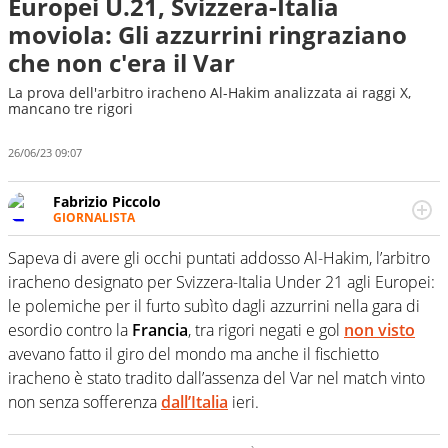
Europei U.21, Svizzera-Italia
moviola: Gli azzurrini ringraziano
che non c'era il Var
La prova dell'arbitro iracheno Al-Hakim analizzata ai raggi X,
mancano tre rigori
26/06/23 09:07
Fabrizio Piccolo
GIORNALISTA
Nella sua carriera ha seguito numerose manifestazioni
sportive e collaborato con agenzie e testate. Esperienza,
Sapeva di avere gli occhi puntati addosso Al-Hakim, l’arbitro
competenza, conoscenza e memoria storica. Si occupa
iracheno designato per Svizzera-Italia Under 21 agli Europei:
prevalentemente di calcio
le polemiche per il furto subìto dagli azzurrini nella gara di
esordio contro la
Francia
, tra rigori negati e gol
non visto
avevano fatto il giro del mondo ma anche il fischietto
iracheno è stato tradito dall’assenza del Var nel match vinto
non senza sofferenza
dall’Italia
ieri.