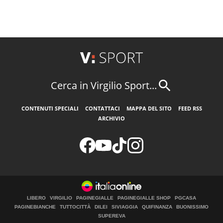
Cerca in Virgilio Sport...
CONTENUTI SPECIALI
CONTATTACI
MAPPA DEL SITO
FEED RSS
ARCHIVIO
LIBERO
VIRGILIO
PAGINEGIALLE
PAGINEGIALLE SHOP
PGCASA
PAGINEBIANCHE
TUTTOCITTÀ
DILEI
SIVIAGGIA
QUIFINANZA
BUONISSIMO
SUPEREVA