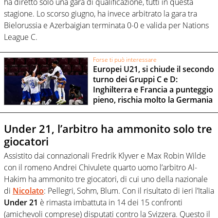
ha diretto solo una gara di qualificazione, tutti in questa
stagione. Lo scorso giugno, ha invece arbitrato la gara tra
Bielorussia e Azerbaigian terminata 0-0 e valida per Nations
League C.
Forse ti può interessare
Europei U21, si chiude il secondo
turno dei Gruppi C e D:
Inghilterra e Francia a punteggio
pieno, rischia molto la Germania
Under 21, l’arbitro ha ammonito solo tre
giocatori
Assistito dai connazionali Fredrik Klyver e Max Robin Wilde
con il romeno Andrei Chivulete quarto uomo l’arbitro Al-
Hakim ha ammonito tre giocatori, di cui uno della nazionale
di
Nicolato
: Pellegri, Sohm, Blum. Con il risultato di ieri l’Italia
Under 21
è rimasta imbattuta in 14 dei 15 confronti
(amichevoli comprese) disputati contro la Svizzera. Questo il