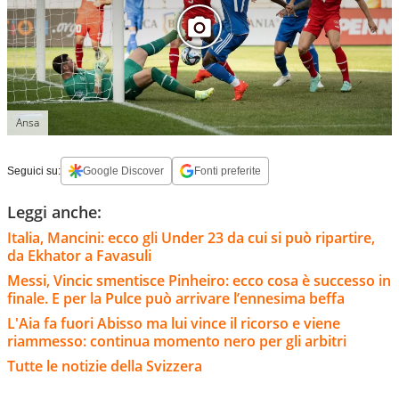
Ansa
Seguici su:
Google Discover
Fonti preferite
Leggi anche:
Italia, Mancini: ecco gli Under 23 da cui si può ripartire,
da Ekhator a Favasuli
Messi, Vincic smentisce Pinheiro: ecco cosa è successo in
finale. E per la Pulce può arrivare l’ennesima beffa
L'Aia fa fuori Abisso ma lui vince il ricorso e viene
riammesso: continua momento nero per gli arbitri
Tutte le notizie della Svizzera