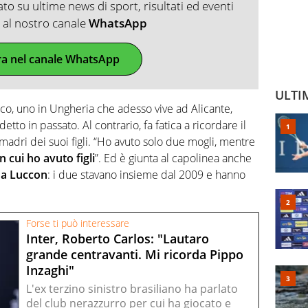
o su ultime news di sport, risultati ed eventi
ti al nostro canale
WhatsApp
ra nel canale WhatsApp
ULTI
ico, uno in Ungheria che adesso vive ad Alicante,
detto in passato. Al contrario, fa fatica a ricordare il
adri dei suoi figli. “Ho avuto solo due mogli, mentre
n cui ho avuto figli
”. Ed è giunta al capolinea anche
a Luccon
: i due stavano insieme dal 2009 e hanno
Forse ti può interessare
Inter, Roberto Carlos: "Lautaro
grande centravanti. Mi ricorda Pippo
Inzaghi"
L'ex terzino sinistro brasiliano ha parlato
del club nerazzurro per cui ha giocato e