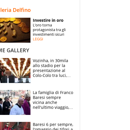
STORIE
lleria Delfino
SPECIALI
Investire in oro
L’oro torna
ESPERTI
protagonista tra gli
investimenti sicuri
LEGGI
CONTATTI
ME GALLERY
Vozinha, in 30mila
allo stadio per la
presentazione al
Colo-Colo tra luci,
spettacolo, elicotteri
e paracadutisti
La famiglia di Franco
Baresi sempre
vicina anche
nell'ultimo viaggio,
la moglie Maura, i
figli e i suoi cari
circondati
Baresi 6 per sempre,
dall'affetto dei tifosi
l'omaggio dei tifosi a