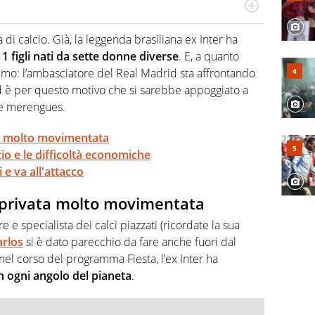
po per vivere ogni evento in tutte le sue sfaccettature.
 e per la sfera di cuoio. Il pallone è una cosa serissima,
 di calcio. Già, la leggenda brasiliana ex Inter ha
11 figli nati da sette donne diverse
. E, a quanto
imo: l’ambasciatore del Real Madrid sta affrontando
 è per questo motivo che si sarebbe appoggiato a
lle merengues.
ta molto movimentata
o e le difficoltà economiche
 e va all'attacco
a privata molto movimentata
pre e specialista dei calci piazzati (ricordate la sua
arlos
si è dato parecchio da fare anche fuori dal
el corso del programma Fiesta, l’ex Inter ha
 in ogni angolo del pianeta
.