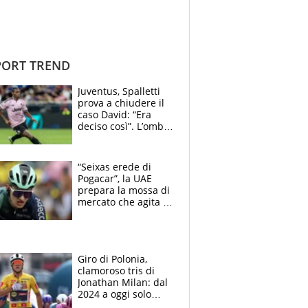
ORT TREND
Juventus, Spalletti
prova a chiudere il
caso David: “Era
deciso così”. L’ombra
di Zirkzee e la
sentenza dei tifosi
“Seixas erede di
Pogacar”, la UAE
prepara la mossa di
mercato che agita la
Francia. Ciccone,
che beffa alla Vuelta
a Burgos
Giro di Polonia,
clamoroso tris di
Jonathan Milan: dal
2024 a oggi solo
Pogacar ha vinto più