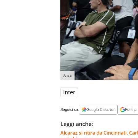
Ansa
Inter
Seguici su:
Google Discover
Fonti pr
Leggi anche:
Alcaraz si ritira da Cincinnati, C