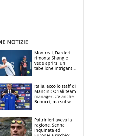
ME NOTIZIE
Montreal, Darderi
rimonta Shang e
vede aprirsi un
tabellone intrigante:
"Penso solo a
Borges, ma sono
felice del mio livello"
Italia, ecco lo staff di
Mancini: Oriali team
manager, c'è anche
Bonucci, ma sul web
infuria la polemica
Paltrinieri aveva la
ragione, Senna
inquinata ed
Europei a rischio: