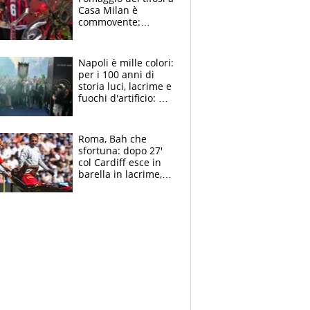
Casa Milan è
commovente:
maglie, bandiere,
sciarpe, lacrime e
bigliettini
Napoli è mille colori:
per i 100 anni di
storia luci, lacrime e
fuochi d'artificio: De
Laurentiis salta al
coro anti-Juve
Roma, Bah che
sfortuna: dopo 27'
col Cardiff esce in
barella in lacrime,
Dybala rigore da
schiaffi, i giallorossi
prendono 3 gol in
45'