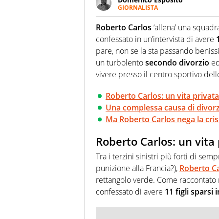
GIORNALISTA
Da vent’anni in campo e sul cam
Passione smisurata per il calcio
Roberto Carlos
‘allena’ una squadra
guai a dirgli di no
confessato in un’intervista di avere
pare, non se la sta passando beniss
un turbolento
secondo divorzio
ed
vivere presso il centro sportivo de
Roberto Carlos: un vita priva
Una complessa causa di divorzi
Ma Roberto Carlos nega la crisi
Roberto Carlos: un vit
Tra i terzini sinistri più forti di sem
punizione alla Francia?),
Roberto C
rettangolo verde. Come raccontato n
confessato di avere
11 figli sparsi