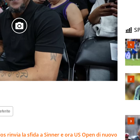
SP
eferite
arlos rinvia la sfida a Sinner e ora US Open di nuovo