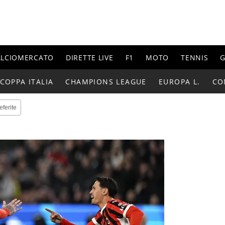
ALCIOMERCATO
DIRETTE LIVE
F1
MOTO
TENNIS
G
COPPA ITALIA
CHAMPIONS LEAGUE
EUROPA L.
CO
eferite