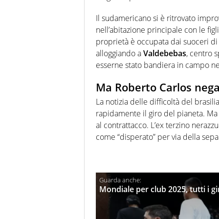
Il sudamericano si è ritrovato improv
nell’abitazione principale con le fig
proprietà è occupata dai suoceri di
alloggiando a
Valdebebas
, centro 
esserne stato bandiera in campo nel
Ma Roberto Carlos nega l
La notizia delle difficoltà del brasi
rapidamente il giro del pianeta. Ma
al contrattacco. L’ex terzino nerazzur
come “disperato” per via della sep
Mondiale per club 2025, tutti i gi