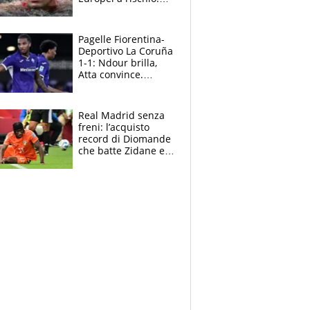
allenamenti fermi,
cosa succede
adesso
Pagelle Fiorentina-
Deportivo La Coruña
1-1: Ndour brilla,
Atta convince.
Pongracic rovina
tutto nel finale
Real Madrid senza
freni: l’acquisto
record di Diomande
che batte Zidane e
Ronaldo. Vinicius
rinnova: le cifre