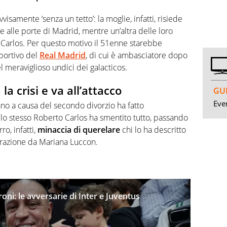
visamente ‘senza un tetto’: la moglie, infatti, risiede
lie alle porte di Madrid, mentre un’altra delle loro
 Carlos. Per questo motivo il 51enne starebbe
sportivo del
Real Madrid
, di cui è ambasciatore dopo
 meraviglioso undici dei galacticos.
a crisi e va all’attacco
GUI
Even
liano a causa del secondo divorzio ha fatto
 lo stesso Roberto Carlos ha smentito tutto, passando
ro, infatti,
minaccia di querelare
chi lo ha descritto
arazione da Mariana Luccon.
roni: le avversarie di Inter e Juventus