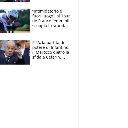
di lui. Bene Romele
e Skerl
“Intimidatorio e
fuori luogo”, al Tour
de France femminile
scoppia lo scandalo:
un uomo controlla i
reggiseni delle
atlete
FIFA, la partita di
potere di Infantino:
il Marocco dietro la
sfida a Ceferin.
Scontro sul
Mondiale a 64
squadre, l’ira di Figo