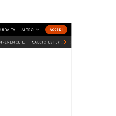
UIDA TV
ALTRO
ACCEDI
NFERENCE L.
CALENDARI E CLASSIFICHE
CALCIO ESTERO
SUPERCOPPA ITALIAN
ALTRI SPORT
MONDIALI 2026
OLIMPIADI
GOSSIP
LIFESTYLE