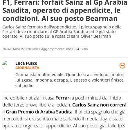
F1, Ferrari: forfait Sainz al Gp Arabia
Saudita, operato di appendicite, le
condizioni. Al suo posto Bearman
Carlos Sainz fermato dall'appendicite: il pilota spagnolo della
Ferrari deve rinunciare al GP Arabia Saudita ed è già stato
operato. Al suo posto sulla rossa ci sarà Oliver Bearman
2024-03-08T15:00:00+0000
Aggiornamento:
08/03/24 17:08
Luca Fusco
GIORNALISTA
Giornalista multimediale. Quando si accendono i motori,
lui sgasa, impenna, derapa. E spesso e volentieri finisce
sul podio
Incredibile notizia in casa
Ferrari
a pochi minuti dall’inizio
delle terze prove libere a Jeddah.
Carlos Sainz non correrà
il Gran Premio di Arabia Saudita
. Il pilota spagnolo che già
mercoledì si era sentito male saltando il media day, è stato
operato d’urgenza di appendicite. Al suo posto già dalle fp3