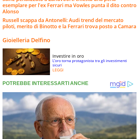
esemplare per l'ex Ferrari ma Vowles punta il dito contro
Alonso
Russell scappa da Antonelli: Audi trend del mercato
piloti, merito di Binotto e la Ferrari trova posto a Camara
Gioielleria Delfino
Investire in oro
L’oro torna protagonista tra gli investimenti
sicuri
LEGGI