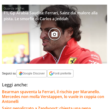
F1, Gp Arabia Saudita: Ferrari, Sainz dal malore alla
pista. Le smorfie di Carlos a Jeddah
Seguici su:
Google Discover
Fonti preferite
Leggi anche:
Bearman spaventa la Ferrari, il rischio per Maranello.
Mercedes non molla Verstappen, lo vuole in coppia con
Antonelli
Sainz penalizzato a Zandvoort: chiesta una pena