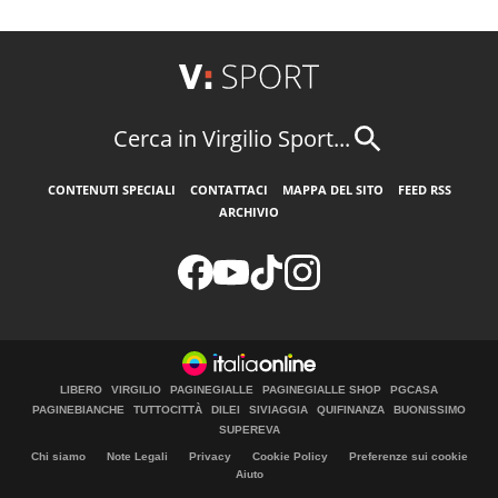
Cerca in Virgilio Sport...
CONTENUTI SPECIALI
CONTATTACI
MAPPA DEL SITO
FEED RSS
ARCHIVIO
LIBERO
VIRGILIO
PAGINEGIALLE
PAGINEGIALLE SHOP
PGCASA
PAGINEBIANCHE
TUTTOCITTÀ
DILEI
SIVIAGGIA
QUIFINANZA
BUONISSIMO
SUPEREVA
Chi siamo
Note Legali
Privacy
Cookie Policy
Preferenze sui cookie
Aiuto