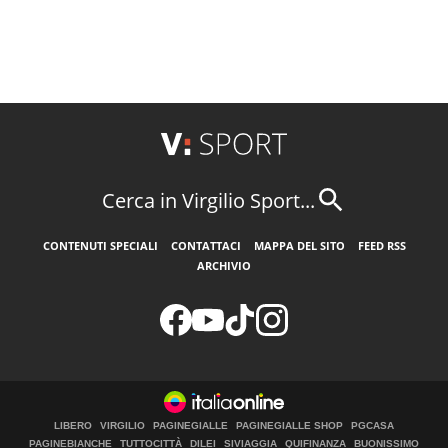
Cerca in Virgilio Sport...
CONTENUTI SPECIALI
CONTATTACI
MAPPA DEL SITO
FEED RSS
ARCHIVIO
LIBERO
VIRGILIO
PAGINEGIALLE
PAGINEGIALLE SHOP
PGCASA
PAGINEBIANCHE
TUTTOCITTÀ
DILEI
SIVIAGGIA
QUIFINANZA
BUONISSIMO