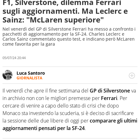
F1, Silverstone, dilemma Ferrari
sugli aggiornamenti. Ma Leclerc e
Sainz: "McLaren superiore"
Nel venerdì del GP di Silverstone Ferrari ha messo a confronto i
pacchetti di aggiornamento per la SF-24. Charles Leclerc e
Carlos Sainz commentato questo test, e indicano però McLaren
come favorita per la gara
05/07/24 20:44
Luca Santoro
GIORNALISTA
Esperto di Motorsport ma, più in generale, appassionato
di tutto ciò che sia Sport, anche senza il Motor. Dà il
Il venerdì che apre il fine settimana del
GP di Silverstone
va
meglio di sé quando la strada fa largo alle due o alle
in archivio non con le migliori premesse per
Ferrari
. Per
quattro ruote
cercare di venire a capo dello stato di crisi che dopo
Monaco sta investendo la scuderia, si è deciso di sacrificare
la sessione delle due libere di oggi per
comparare gli ultimi
aggiornamenti pensati per la SF-24
.