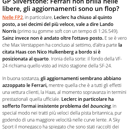
GP Silverstone: Ferrari non brilla nelle
libere, gli aggiornamenti sono un flop?
Nelle FP2
, in particolare,
Leclerc ha chiuso al quinto
posto, a sei decimi del più veloce, vale a dire Lando
Norris
(primo su gomme soft con un tempo di 1:26.549).
Sainz invece non è andato oltre l’ottavo posto.
E se è vero
che Max Verstappen ha concluso al settimo, d’altra parte
la
citata Haas con Nico Hulkenberg a bordo si è
posizionata al quarto
. Ironia della sorte: il fondo della VF-
24 richiama quello visto ad inizio stagione della SF-24.
In buona sostanza,
gli aggiornamenti sembrano abbiano
azzoppato le Ferrari,
mentre quella che è a tutti gli effetti
una vettura clienti, la Haas, al momento sopravanza in termini
prestazionali quella ufficiale.
Leclerc in particolare ha
sofferto l’ormai insistente problema del
bouncing
, in
special modo nei tratti più veloci della pista britannica, pur
godendo di una maggiore velocità nelle curve lente. A Sky
Sport il monegasco ha spiegato che sono stati raccolti dei