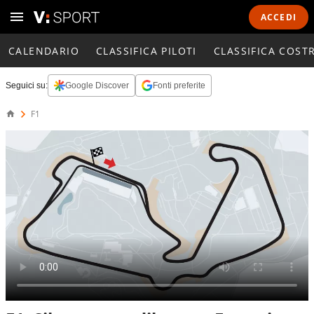
ACCEDI
CALENDARIO
CLASSIFICA PILOTI
CLASSIFICA COST
Seguici su:
Google Discover
Fonti preferite
F1