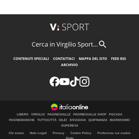
Cerca in Virgilio Sport...
CONTENUTI SPECIALI
CONTATTACI
MAPPA DEL SITO
FEED RSS
ARCHIVIO
LIBERO
VIRGILIO
PAGINEGIALLE
PAGINEGIALLE SHOP
PGCASA
PAGINEBIANCHE
TUTTOCITTÀ
DILEI
SIVIAGGIA
QUIFINANZA
BUONISSIMO
SUPEREVA
Chi siamo
Note Legali
Privacy
Cookie Policy
Preferenze sui cookie
Aiuto