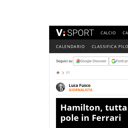
CALCIO
C
CALENDARIO
CLASSIFICA PILO
Seguici su:
Google Discover
Fonti pr
F1
Luca Fusco
GIORNALISTA
Giornalista multimediale. Quan
spesso e volentieri finisce sul 
Hamilton, tutta 
pole in Ferrari