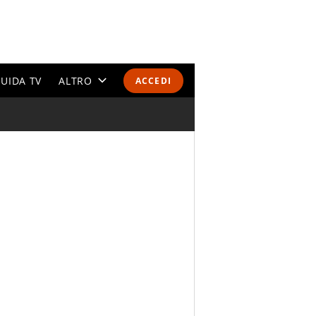
UIDA TV
ALTRO
ACCEDI
CALENDARI E CLASSIFICHE
ALTRI SPORT
MONDIALI 2026
OLIMPIADI
GOSSIP
LIFESTYLE