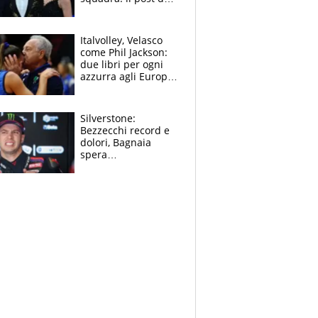
figlio di Amadeus e
Sanremo sullo
sfondo
Italvolley, Velasco
come Phil Jackson:
due libri per ogni
azzurra agli Europei.
Quello per Sylla è
“geniale”
Silverstone:
Bezzecchi record e
dolori, Bagnaia
spera
nell'antidolorifico,
Marquez si tira fuori
e vota Aprilia