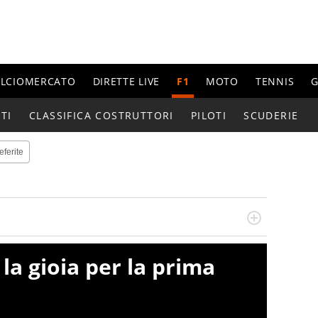
ALCIOMERCATO
DIRETTE LIVE
F1
MOTO
TENNIS
G
TI
CLASSIFICA COSTRUTTORI
PILOTI
SCUDERIE
eferite
do si accendono i motori, lui sgasa, impenna, derapa. E
podio
la gioia per la prima