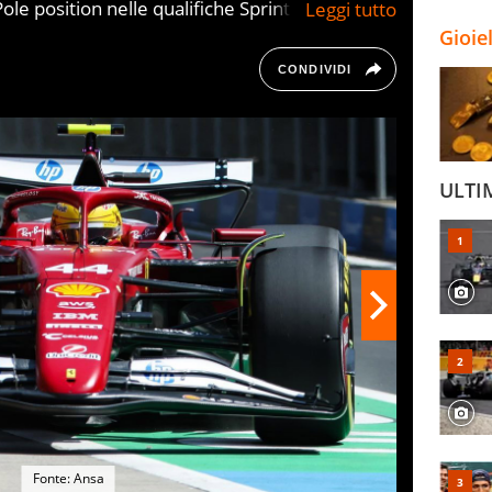
Pole position nelle qualifiche Sprint del Gran
 del Mondiale di F1, primo week end con la
Gioie
CONDIVIDI
ULTI
Fonte: Ansa