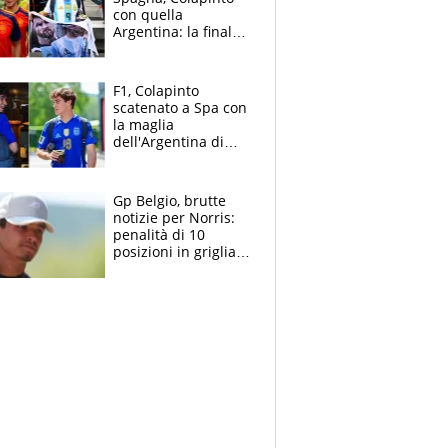
con quella
Argentina: la finale
Mondiale si gioca a
Spa e Alonso non
vede l'ora
F1, Colapinto
scatenato a Spa con
la maglia
dell'Argentina di
Messi punge la
Spagna: "Capiranno
le parolacce"
Gp Belgio, brutte
notizie per Norris:
penalità di 10
posizioni in griglia,
la scelta dolorosa
ma obbligata di
McLaren