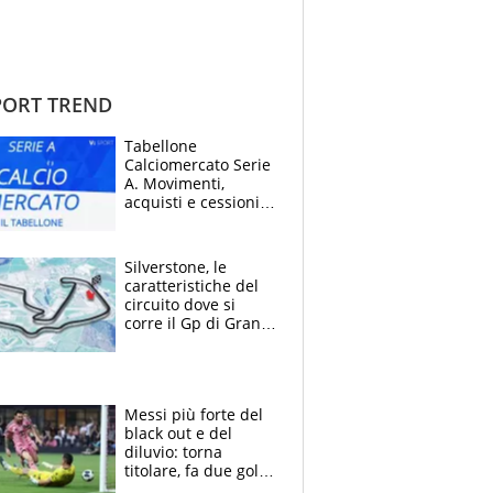
ORT TREND
Tabellone
Calciomercato Serie
A. Movimenti,
acquisti e cessioni:
estate 2026-27
Silverstone, le
caratteristiche del
circuito dove si
corre il Gp di Gran
Bretagna del
Motomondiale
Messi più forte del
black out e del
diluvio: torna
titolare, fa due gol e
un assist e trascina