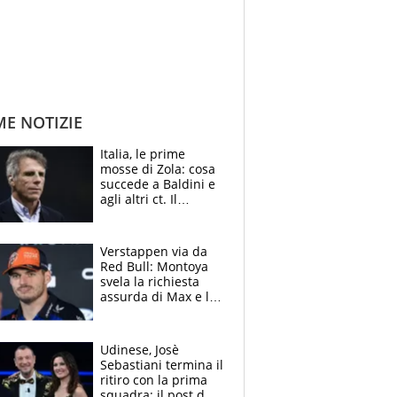
ME NOTIZIE
Italia, le prime
mosse di Zola: cosa
succede a Baldini e
agli altri ct. Il
Borussia tenta un
altro sgarbo agli
azzurri
Verstappen via da
Red Bull: Montoya
svela la richiesta
assurda di Max e lo
avverte: “Sicuro
Mercedes e
McLaren siano
Udinese, Josè
meglio?”
Sebastiani termina il
ritiro con la prima
squadra: il post del