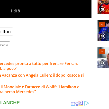
1
di
8
ilton
eferite
ercedes pronta a tutto per frenare Ferrari.
bia poco”
n vacanza con Angela Cullen: il dopo Roscoe si
 il Mondiale e l’attacco di Wolff: “Hamilton e
 ha perso Mercedes”