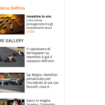
STORIE
lleria Delfino
SPECIALI
Investire in oro
L’oro torna
ESPERTI
protagonista tra gli
investimenti sicuri
LEGGI
CONTATTI
ME GALLERY
Il capolavoro di
Verstappen su
Hamilton è già il
sorpasso dell'anno:
che smacco Lewis,
come Abu Dhabi
2021
Gp Belgio: Hamilton
penalizzato per
l'incidente al via con
Russell, cosa è
successo. Mercedes
out, 5" a Lewis
Sainz in maglia
Spagna, Colapinto