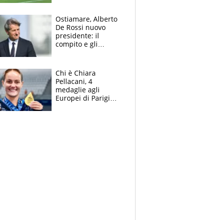
l'Inter Miami, altro
che ritiro
Ostiamare, Alberto
De Rossi nuovo
presidente: il
compito e gli
obiettivi ricevuti dal
figlio Daniele
Chi è Chiara
Pellacani, 4
medaglie agli
Europei di Parigi
2026, papà
Giampaolo
giornalista, mamma
insegnante e il
fratello calciatore