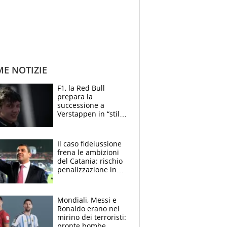
ME NOTIZIE
F1, la Red Bull
prepara la
successione a
Verstappen in “stile
Antonelli”. Colapinto
derubato, che
attacco all’Italia
Il caso fideiussione
frena le ambizioni
del Catania: rischio
penalizzazione in
classifica, cosa
succede?
Mondiali, Messi e
Ronaldo erano nel
mirino dei terroristi:
pronte bombe