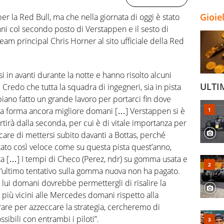
Gioie
r la Red Bull, ma che nella giornata di oggi è stato
ni col secondo posto di Verstappen e il sesto di
eam principal Chris Horner al sito ufficiale della Red
si in avanti durante la notte e hanno risolto alcuni
ULTI
redo che tutta la squadra di ingegneri, sia in pista
iano fatto un grande lavoro per portarci fin dove
na forma ancora migliore domani […] Verstappen si è
rtirà dalla seconda, per cui è di vitale importanza per
care di mettersi subito davanti a Bottas, perché
ato così veloce come su questa pista quest’anno,
tta […] I tempi di Checo (Perez, ndr) su gomma usata e
’ultimo tentativo sulla gomma nuova non ha pagato.
 lui domani dovrebbe permettergli di risalire la
 più vicini alle Mercedes domani rispetto alla
rare per azzeccare la strategia, cercheremo di
sibili con entrambi i piloti”.