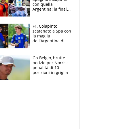
con quella
Argentina: la finale
Mondiale si gioca a
Spa e Alonso non
vede l'ora
F1, Colapinto
scatenato a Spa con
la maglia
dell'Argentina di
Messi punge la
Spagna: "Capiranno
le parolacce"
Gp Belgio, brutte
notizie per Norris:
penalità di 10
posizioni in griglia,
la scelta dolorosa
ma obbligata di
McLaren