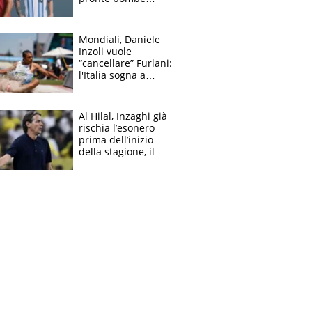
contro la Pulce
Mondiali, Daniele
Inzoli vuole
“cancellare” Furlani:
l'Italia sogna a
Eugene. Castellani
da record, Succo in
finale
Al Hilal, Inzaghi già
rischia l’esonero
prima dell’inizio
della stagione, il
retroscena