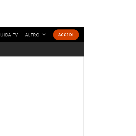
UIDA TV
ALTRO
ACCEDI
CALENDARI E CLASSIFICHE
ALTRI SPORT
MONDIALI 2026
OLIMPIADI
GOSSIP
LIFESTYLE