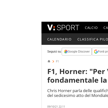
CALCIO
C
CALENDARIO
CLASSIFICA PILO
Seguici su:
Google Discover
Fonti pr
F1
F1, Horner: "Per
fondamentale la
Chris Horner parla delle qualific
del sedicesimo atto del Mondiale
09/10/21 22:11