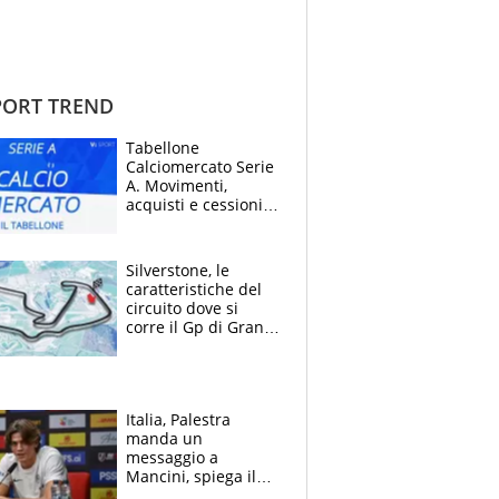
ORT TREND
Tabellone
Calciomercato Serie
A. Movimenti,
acquisti e cessioni:
estate 2026-27
Silverstone, le
caratteristiche del
circuito dove si
corre il Gp di Gran
Bretagna del
Motomondiale
Italia, Palestra
manda un
messaggio a
Mancini, spiega il
motivo del no