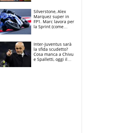
all’Inter e lancia
l'alleanza con
Silverstone, Alex
Donnarumma
Marquez super in
FP1. Marc lavora per
la Sprint (come
Martin), bene
Bezzecchi
Inter-Juventus sarà
la sfida scudetto?
Cosa manca a Chivu
e Spalletti, oggi il
primo antipasto