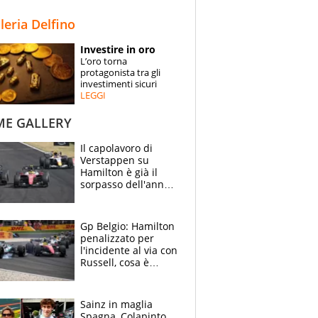
STORIE
lleria Delfino
SPECIALI
Investire in oro
L’oro torna
ESPERTI
protagonista tra gli
investimenti sicuri
LEGGI
CONTATTI
ME GALLERY
Il capolavoro di
Verstappen su
Hamilton è già il
sorpasso dell'anno:
che smacco Lewis,
come Abu Dhabi
2021
Gp Belgio: Hamilton
penalizzato per
l'incidente al via con
Russell, cosa è
successo. Mercedes
out, 5" a Lewis
Sainz in maglia
Spagna, Colapinto