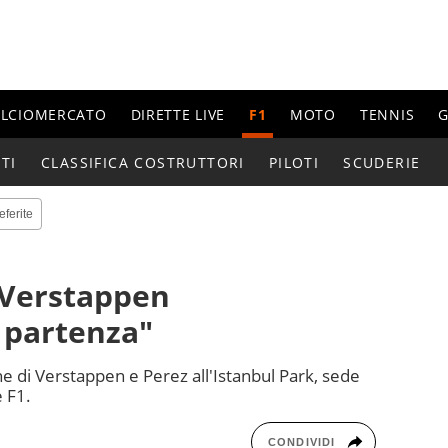
ALCIOMERCATO
DIRETTE LIVE
F1
MOTO
TENNIS
G
TI
CLASSIFICA COSTRUTTORI
PILOTI
SCUDERIE
eferite
 Verstappen
 partenza"
he di Verstappen e Perez all'Istanbul Park, sede
 F1.
CONDIVIDI