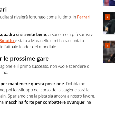
ari
udita si rivelerà fortunato come l’ultimo, in
Ferrari
squadra ci si sente bene
, ci sono molti più sorrisi e
Binotto
è stato a Maranello e mi ha raccontato
to l’attuale leader del mondiale.
er le prossime gare
 stagione e il primo successo, non vuole scendere di
lino.
e per mantenere questa posizione
. Dobbiamo
o, poi lo sviluppo nel corso della stagione sarà la
in. Speriamo che la pista sia ancora a nostro favore.
una
macchina forte per combattere ovunque
” ha