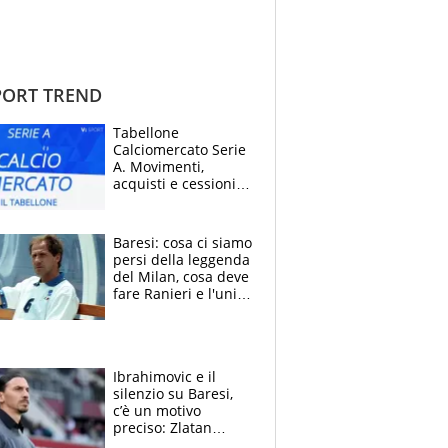
ORT TREND
Tabellone
Calciomercato Serie
A. Movimenti,
acquisti e cessioni:
estate 2026-27
Baresi: cosa ci siamo
persi della leggenda
del Milan, cosa deve
fare Ranieri e l'unico
neo di una carriera
immacolata
Ibrahimovic e il
silenzio su Baresi,
c’è un motivo
preciso: Zlatan
segnato dalla