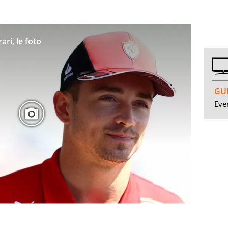
ari, le foto
GUI
Even