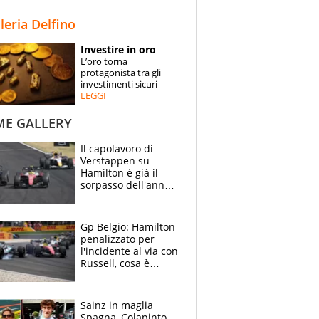
STORIE
lleria Delfino
SPECIALI
Investire in oro
L’oro torna
ESPERTI
protagonista tra gli
investimenti sicuri
LEGGI
CONTATTI
ME GALLERY
Il capolavoro di
Verstappen su
Hamilton è già il
sorpasso dell'anno:
che smacco Lewis,
come Abu Dhabi
2021
Gp Belgio: Hamilton
penalizzato per
l'incidente al via con
Russell, cosa è
successo. Mercedes
out, 5" a Lewis
Sainz in maglia
Spagna, Colapinto