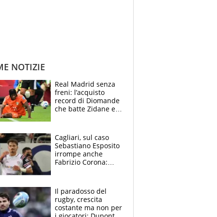
ME NOTIZIE
Real Madrid senza
freni: l’acquisto
record di Diomande
che batte Zidane e
Ronaldo. Vinicius
rinnova: le cifre
Cagliari, sul caso
Sebastiano Esposito
irrompe anche
Fabrizio Corona:
“Ecco cosa è
successo, ho le
prove”
Il paradosso del
rugby, crescita
costante ma non per
i giocatori: Dupont