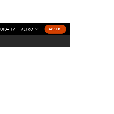
UIDA TV
ALTRO
ACCEDI
CALENDARI E CLASSIFICHE
ALTRI SPORT
MONDIALI 2026
OLIMPIADI
GOSSIP
LIFESTYLE