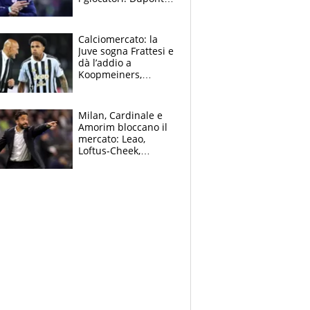
(il più pagato al
mondo) guadagna
solo 1,4 milioni
Calciomercato: la
all'anno
Juve sogna Frattesi e
dà l’addio a
Koopmeiners,
Romero si allontana
dall’Inter, Fiorentina
scatenata
Milan, Cardinale e
Amorim bloccano il
mercato: Leao,
Loftus-Cheek,
Estupinian e
Gimenez in bilico,
Soulè e Osorio nel
mirino