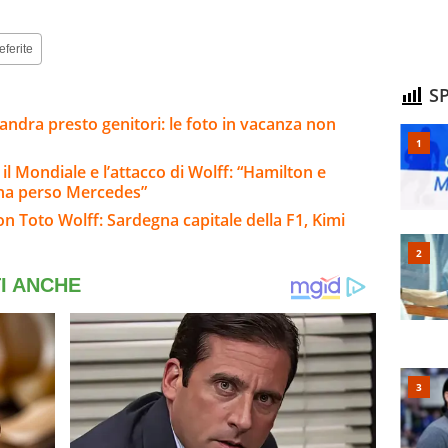
eferite
SP
andra presto genitori: le foto in vacanza non
 il Mondiale e l’attacco di Wolff: “Hamilton e
 ha perso Mercedes”
on Toto Wolff: Sardegna capitale della F1, Kimi