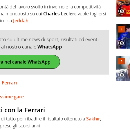
bontà del lavoro svolto in inverno e la competitività
 una monoposto su cui
Charles Leclerc
vuole togliersi
tire da
Jeddah
.
o su ultime news di sport, risultati ed eventi
ti al nostro canale
WhatsApp
ra nel canale WhatsApp
 Ferrari
rossime gare
i con la Ferrari
di tutto per ribadire il risultato ottenuto a
Sakhir
,
prese gli scorsi anni.