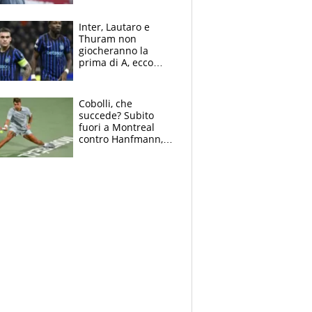
tragedia del fratello
e dalla morte di
Inter, Lautaro e
Raiola
Thuram non
giocheranno la
prima di A, ecco
perchè. Tutto sulle
spalle di Pio
Esposito ma la
Cobolli, che
garanzia è Stankovic
succede? Subito
fuori a Montreal
contro Hanfmann,
per Flavio è tutta
colpa della tosse