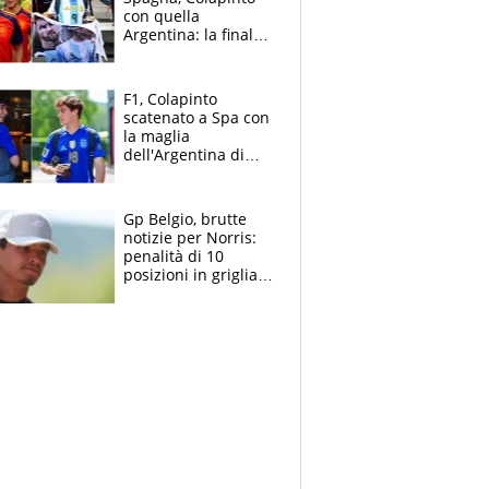
con quella
Argentina: la finale
Mondiale si gioca a
Spa e Alonso non
vede l'ora
F1, Colapinto
scatenato a Spa con
la maglia
dell'Argentina di
Messi punge la
Spagna: "Capiranno
le parolacce"
Gp Belgio, brutte
notizie per Norris:
penalità di 10
posizioni in griglia,
la scelta dolorosa
ma obbligata di
McLaren