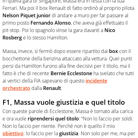
In quella gara di Singapore, Massa era in testa con la sua
Ferrari. Ma poi il box Renault di fatto ordinò al proprio pilota
Nelson Piquet junior
di andare a muro per far passare al
primo posto
Fernando Alonso
, che aveva già effettuato il
pit-stop. Poi lo spagnolo vinse la gara davanti a
Nico
Rosberg
e lo stesso Hamilton.
Massa, invece, si fermò dopo essere ripartito dai
box
con il
bocchettone della benzina attaccato alla vettura. Quei punti
persi da Hamilton furono alla fine decisivi per il titolo, ma il
fatto è che di recente
Bernie Ecclestone
ha svelato che tutti
ai vertici della FIA sapevano di questo
incidente
orchestrato
dalla
Renault
.
F1, Massa vuole giustizia e quel titolo
Con queste parole di Ecclestone, Massa è tornato alla carica
e ora vuole
riprendersi quel titolo
: “Non lo faccio per soldi.
Non lo faccio per niente. Perché non è quello il mio
obiettivo
: lo faccio per la
giustizia
. Non solo per me, ma per