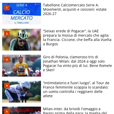
Tabellone Calciomercato Serie A.
Movimenti, acquisti e cessioni: estate
2026-27
“Seixas erede di Pogacar”, la UAE
prepara la mossa di mercato che agita
la Francia. Ciccone, che beffa alla Vuelta
a Burgos
Giro di Polonia, clamoroso tris di
Jonathan Milan: dal 2024 a oggi solo
Pogacar ha vinto più di lui. Bene Romele
e Skerl
“Intimidatorio e fuori luogo”, al Tour de
France femminile scoppia lo scandalo:
un uomo controlla i reggiseni delle
atlete
Milan-Inter, da brividi l'omaggio a
Baresi prima della gara: la maglia del