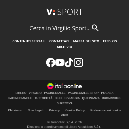
Cerca in Virgilio Sport...
CONTENUTI SPECIALI
CONTATTACI
MAPPA DEL SITO
FEED RSS
ARCHIVIO
LIBERO
VIRGILIO
PAGINEGIALLE
PAGINEGIALLE SHOP
PGCASA
PAGINEBIANCHE
TUTTOCITTÀ
DILEI
SIVIAGGIA
QUIFINANZA
BUONISSIMO
SUPEREVA
Chi siamo
Note Legali
Privacy
Cookie Policy
Preferenze sui cookie
Aiuto
© Italiaonline S.p.A. 2026
Direzione e coordinamento di Libero Acquisition S.á r.l.