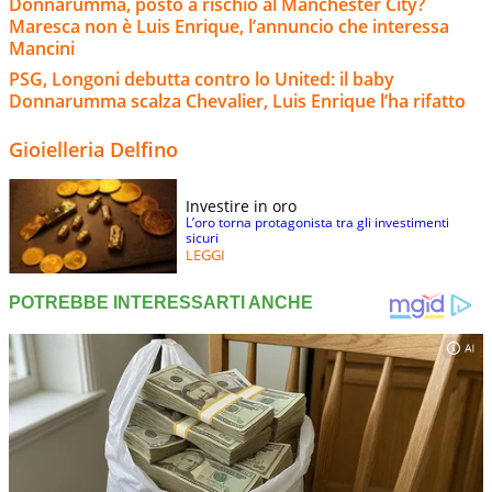
Donnarumma, posto a rischio al Manchester City?
Maresca non è Luis Enrique, l’annuncio che interessa
Mancini
PSG, Longoni debutta contro lo United: il baby
Donnarumma scalza Chevalier, Luis Enrique l’ha rifatto
Gioielleria Delfino
Investire in oro
L’oro torna protagonista tra gli investimenti
sicuri
LEGGI