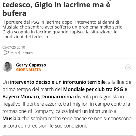
tedesco, Gigio in lacrime ma è
bufera
Il portiere del PSG in lacrime dopo l’intervento ai danni di
Musiala che sembra aver sofferto un problema molto serio:
Gigio scoppia in lacrime quando capisce la situazione, le
condizioni del tedesco
05/07/25 20:10
3 min di lettura
Gerry Capasso
GIORNALISTA
Per lui gli sport americani non hanno segreti: basket,
football, baseball e la capacità innata di trovare la notizia
Un
intervento deciso e un infortunio terribile
: alla fine del
dove altri non vedono granché
primo tempo del match del
Mondiale per club tra PSG e
Bayern Monaco
,
Donnarumma
diventa protagonista in
negativo. Il portiere azzurro, tra i migliori in campo contro la
formazione di Kompany, causa infatti un infortunuio a
Musiala
che sembra molto serio anche se non si conoscono
ancora con precisioni le sue condizioni.