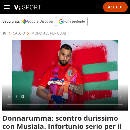
ACCEDI
Seguici su:
Google Discover
Fonti preferite
CALCIO
MONDIALE PER CLUB
Donnarumma: scontro durissimo
con Musiala. Infortunio serio per il