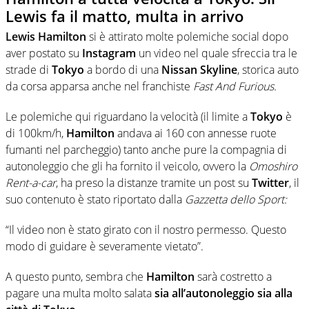
Lewis fa il matto, multa in arrivo
Lewis Hamilton
si è attirato molte polemiche social dopo
aver postato su
Instagram
un video nel quale sfreccia tra le
strade di
Tokyo
a bordo di una
Nissan Skyline
, storica auto
da corsa apparsa anche nel franchiste
Fast And Furious.
Le polemiche qui riguardano la velocità (il limite a
Tokyo
è
di 100km/h,
Hamilton
andava ai 160 con annesse ruote
fumanti nel parcheggio) tanto anche pure la compagnia di
autonoleggio che gli ha fornito il veicolo, ovvero la
Omoshiro
Rent-a-car
, ha preso la distanze tramite un post su
Twitter
, il
suo contenuto è stato riportato dalla
Gazzetta dello Sport:
“Il video non è stato girato con il nostro permesso. Questo
modo di guidare è severamente vietato”.
A questo punto, sembra che
Hamilton
sarà costretto a
pagare una multa molto salata
sia all’autonoleggio sia alla