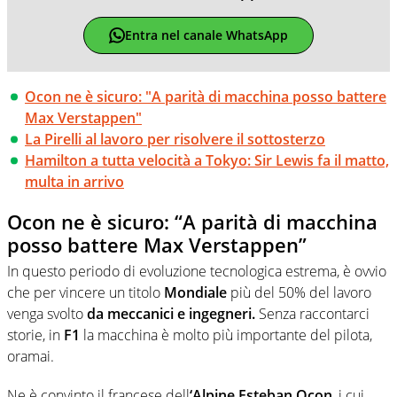
Entra nel canale WhatsApp
Ocon ne è sicuro: "A parità di macchina posso battere
Max Verstappen"
La Pirelli al lavoro per risolvere il sottosterzo
Hamilton a tutta velocità a Tokyo: Sir Lewis fa il matto,
multa in arrivo
Ocon ne è sicuro: “A parità di macchina
posso battere Max Verstappen”
In questo periodo di evoluzione tecnologica estrema, è ovvio
che per vincere un titolo
Mondiale
più del 50% del lavoro
venga svolto
da meccanici e ingegneri.
Senza raccontarci
storie, in
F1
la macchina è molto più importante del pilota,
oramai.
Ne è convinto il francese dell
‘Alpine Esteban Ocon
, i cui