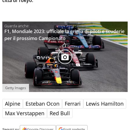
città di Tokyo.
F1, Mondiale 2023: ufficiale la griglia di piloti e scuderie
per il prossimo Campionato
Getty Images
Alpine
Esteban Ocon
Ferrari
Lewis Hamilton
Max Verstappen
Red Bull
Seguici su:
Google Discover
Fonti preferite