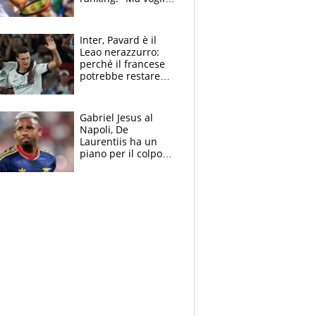
essere al 100% allo
US Open"
Inter, Pavard è il
Leao nerazzurro:
perché il francese
potrebbe restare
alla corte di Chivu
Gabriel Jesus al
Napoli, De
Laurentiis ha un
piano per il colpo
Champions: vendere
Lukaku, Lang e
Lucca