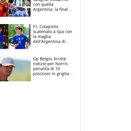
con quella
Argentina: la finale
Mondiale si gioca a
Spa e Alonso non
vede l'ora
F1, Colapinto
scatenato a Spa con
la maglia
dell'Argentina di
Messi punge la
Spagna: "Capiranno
le parolacce"
Gp Belgio, brutte
notizie per Norris:
penalità di 10
posizioni in griglia,
la scelta dolorosa
ma obbligata di
McLaren