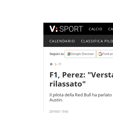
CALCIO
C
CALENDARIO
CLASSIFICA PILO
Seguici su:
Google Discover
Fonti pr
F1
F1, Perez: "Vers
rilassato"
Il pilota della Red Bull ha parlato
Austin.
23/10/21 13:42