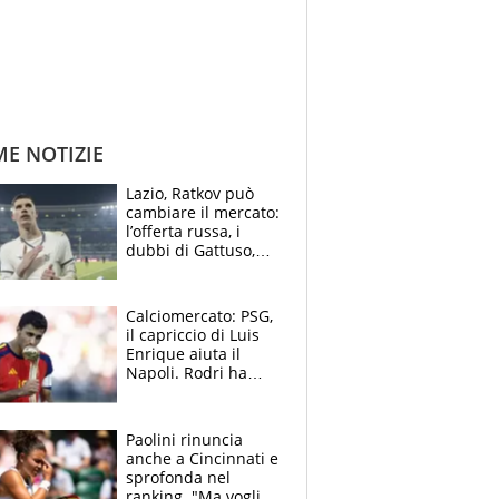
ME NOTIZIE
Lazio, Ratkov può
cambiare il mercato:
l’offerta russa, i
dubbi di Gattuso,
Pinamonti, Gimenez
e il nome a sorpresa
Calciomercato: PSG,
il capriccio di Luis
Enrique aiuta il
Napoli. Rodri ha
scelto il Barça,
Maresca vuole Enzo
Fernandez
Paolini rinuncia
anche a Cincinnati e
sprofonda nel
ranking. "Ma voglio