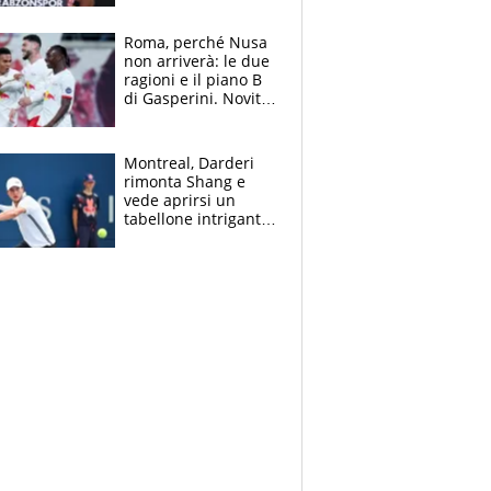
Roma, perché Nusa
non arriverà: le due
ragioni e il piano B
di Gasperini. Novità
su Pellegrini e
Cacciamani
Montreal, Darderi
rimonta Shang e
vede aprirsi un
tabellone intrigante:
"Penso solo a
Borges, ma sono
felice del mio livello"