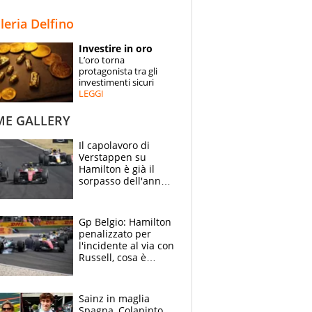
STORIE
lleria Delfino
SPECIALI
Investire in oro
L’oro torna
ESPERTI
protagonista tra gli
investimenti sicuri
LEGGI
CONTATTI
ME GALLERY
Il capolavoro di
Verstappen su
Hamilton è già il
sorpasso dell'anno:
che smacco Lewis,
come Abu Dhabi
2021
Gp Belgio: Hamilton
penalizzato per
l'incidente al via con
Russell, cosa è
successo. Mercedes
out, 5" a Lewis
Sainz in maglia
Spagna, Colapinto