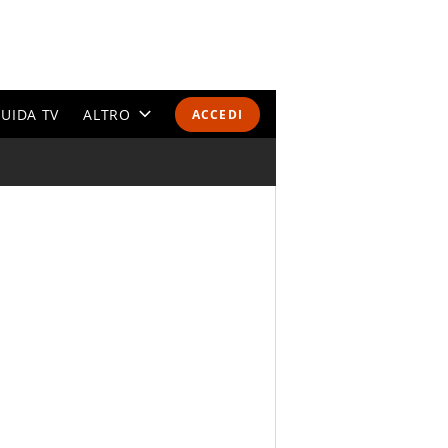
UIDA TV
ALTRO
ACCEDI
CALENDARI E CLASSIFICHE
ALTRI SPORT
MONDIALI 2026
OLIMPIADI
GOSSIP
LIFESTYLE