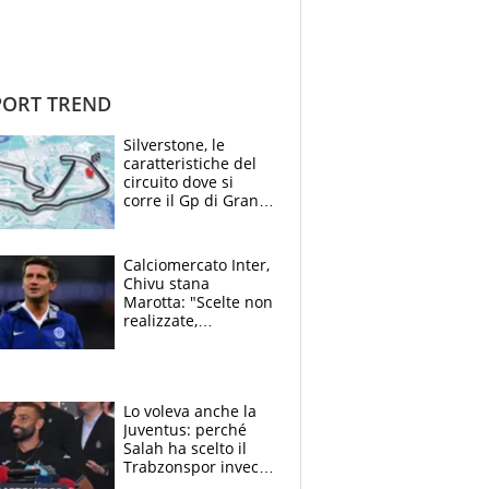
ORT TREND
Silverstone, le
caratteristiche del
circuito dove si
corre il Gp di Gran
Bretagna del
Motomondiale
Calciomercato Inter,
Chivu stana
Marotta: "Scelte non
realizzate,
dobbiamo
completare la
squadra"
Lo voleva anche la
Juventus: perché
Salah ha scelto il
Trabzonspor invece
di un top club