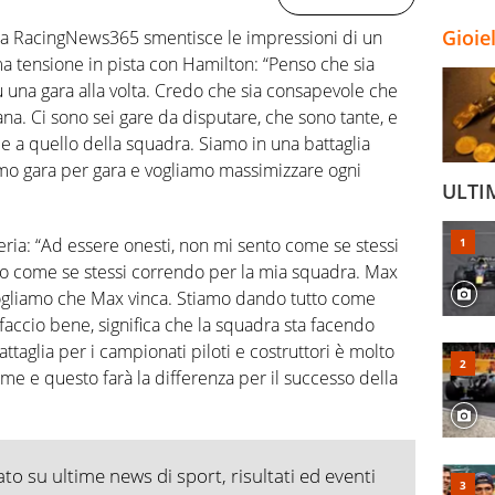
Gioie
ez a RacingNews365 smentisce le impressioni di un
 tensione in pista con Hamilton: “Penso che sia
u una gara alla volta. Credo che sia consapevole che
na. Ci sono sei gare da disputare, che sono tante, e
 a quello della squadra. Siamo in una battaglia
amo gara per gara e vogliamo massimizzare ogni
ULTI
ria: “Ad essere onesti, non mi sento come se stessi
to come se stessi correndo per la mia squadra. Max
 vogliamo che Max vinca. Stiamo dando tutto come
faccio bene, significa che la squadra sta facendo
ttaglia per i campionati piloti e costruttori è molto
sieme e questo farà la differenza per il successo della
o su ultime news di sport, risultati ed eventi